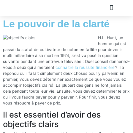
Le pouvoir de la clarté
TOUS LES ARTICLE
PLAN DU SITE
A PROPOS
OLIVIER ROLAND
H.L. Hunt, un
homme qui est
passé du statut de cultivateur de coton en faillite pour devenir
multi milliardaire à sa mort en 1974, s’est vu posé la question
suivante pendant une entrevue télévisée : Quel conseil donneriez-
vous à ceux qui aimeraient
connaitre la réussite financière
? Il a
répondu qu’il fallait simplement deux choses pour y parvenir. En
premier, vous devez déterminer exactement ce que vous voulez
accomplir (objectifs clairs). La plupart des gens ne font jamais
cela pendant toute leur vie. Ensuite, vous devez déterminer le prix
qu’il vous faudra payer pour y parvenir. Pour finir, vous devez
vous résoudre à payer ce prix.
Il est essentiel d’avoir des
objectifs clairs