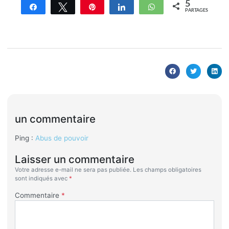
5
Partagez
Tweetez
Enregistrer
Partagez
WhatsApp
PARTAGES
un commentaire
Ping :
Abus de pouvoir
Laisser un commentaire
Votre adresse e-mail ne sera pas publiée.
Les champs obligatoires
sont indiqués avec
*
Commentaire
*