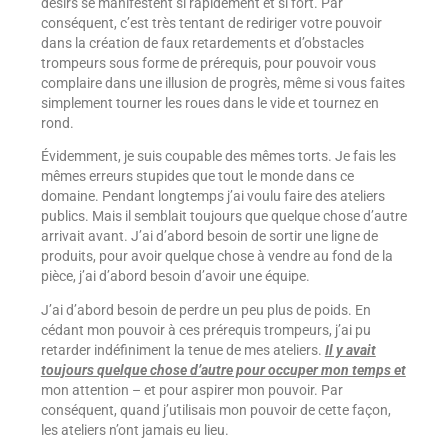
désirs se manifestent si rapidement et si fort. Par
conséquent, c’est très tentant de rediriger votre pouvoir
dans la création de faux retardements et d’obstacles
trompeurs sous forme de prérequis, pour pouvoir vous
complaire dans une illusion de progrès, même si vous faites
simplement tourner les roues dans le vide et tournez en
rond.
Évidemment, je suis coupable des mêmes torts. Je fais les
mêmes erreurs stupides que tout le monde dans ce
domaine. Pendant longtemps j’ai voulu faire des ateliers
publics. Mais il semblait toujours que quelque chose d’autre
arrivait avant. J’ai d’abord besoin de sortir une ligne de
produits, pour avoir quelque chose à vendre au fond de la
pièce, j’ai d’abord besoin d’avoir une équipe.
J’ai d’abord besoin de perdre un peu plus de poids. En
cédant mon pouvoir à ces prérequis trompeurs, j’ai pu
retarder indéfiniment la tenue de mes ateliers.
Il y avait
toujours quelque chose d’autre pour occuper mon temps et
mon attention – et pour aspirer mon pouvoir. Par
conséquent, quand j’utilisais mon pouvoir de cette façon,
les ateliers n’ont jamais eu lieu.