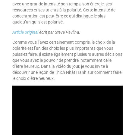
avec une grande intensité son temps, son énergie, ses
ressources et ses talents à la polarité. Cette intensité de
concentration est peut-être ce qui distingue le plus
quelqu’un qui s’est polarisé.
Article original
écrit par Steve Pavlina
.
Comme vous l’avez certainement compris, le choix de la
polarité est l’un des choix les plus importants que vous
puissiez faire. Il existe également plusieurs autres décisions
que vous avez le pouvoir de prendre, notamment celle
d’être heureux. Dans la vidéo du jour, je vous invite à
découvrir une leçon de Thich Nhât Hanh sur comment faire
le choix d’être heureux.