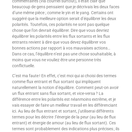
commentaires (via courriel surtout), il était clair que
beaucoup de gens pensaient que je décrivais les deux faces
d’une même pièce ; comme le yin et le yang. Certains ont
suggéré que la meilleure option serait d’équilibrer les deux
polarités. Toutefois, ces polarités ne sont pas quelque
chose que l’on devrait équilibrer. Dire que vous devriez
équilibrer les polarités entre les flux sortants et les flux
entrants revient à dire que vous devez équilibrer vos
bonnes actions par rapport à vos mauvaises actions…
Dans ce cas, l’équilibre n’est pas une chose souhaitable, à
moins que vous ne vouliez être une personne très
conflictuelle.
C’est ma faute ! En effet, c’est moi qui ai choisi des termes
comme flux entrant et flux sortant qui impliquent
naturellement la notion d’équilibre. Comment peut-on avoir
un flux entrant sans flux sortant, et vice-versa ? La
différence entre les polarités est néanmoins extrême, et je
vais essayer de faire un meilleur travail en les différenciant
ici. Au lieu de flux entrant et sortant, j’utiliserai différents
termes pour les décrire :l’énergie de la peur (au lieu de flux
entrant) et énergie de amour (au lieu de flux sortant). Ces
termes sont probablement des indications plus précises ; ils