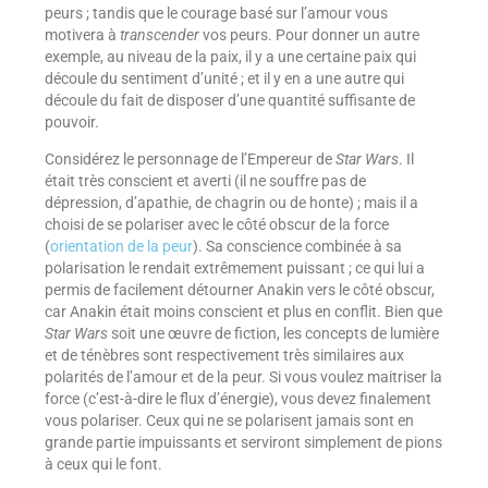
peurs ; tandis que le courage basé sur l’amour vous
motivera à
transcender
vos peurs. Pour donner un autre
exemple, au niveau de la paix, il y a une certaine paix qui
découle du sentiment d’unité ; et il y en a une autre qui
découle du fait de disposer d’une quantité suffisante de
pouvoir.
Considérez le personnage de l’Empereur de
Star Wars
. Il
était très conscient et averti (il ne souffre pas de
dépression, d’apathie, de chagrin ou de honte) ; mais il a
choisi de se polariser avec le côté obscur de la force
(
orientation de la peur
). Sa conscience combinée à sa
polarisation le rendait extrêmement puissant ; ce qui lui a
permis de facilement détourner Anakin vers le côté obscur,
car Anakin était moins conscient et plus en conflit. Bien que
Star Wars
soit une œuvre de fiction, les concepts de lumière
et de ténèbres sont respectivement très similaires aux
polarités de l’amour et de la peur. Si vous voulez maitriser la
force (c’est-à-dire le flux d’énergie), vous devez finalement
vous polariser. Ceux qui ne se polarisent jamais sont en
grande partie impuissants et serviront simplement de pions
à ceux qui le font.