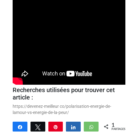
Recherches utilisées pour trouver cet
article :
https://devenez-meilleur co/polarisation-energie-de-
lamour-vs-energie-de-la-peur/
1
Partagez
Tweetez
Enregistrer
Partagez
WhatsApp
PARTAGES