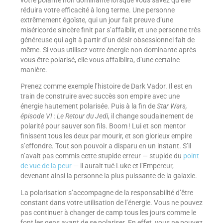
réduira votre efficacité à long terme. Une personne
extrêmement égoïste, qui un jour fait preuve d’une
miséricorde sincère finit par s’affaiblir, et une personne très
généreuse qui agit à partir d’un désir obsessionnel fait de
même. Si vous utilisez votre énergie non dominante après
vous être polarisé, elle vous affaiblira, d’une certaine
manière.
Prenez comme exemple l’histoire de Dark Vador. Il est en
train de construire avec succès son empire avec une
énergie hautement polarisée. Puis à la fin de
Star Wars,
épisode VI : Le Retour du Jedi
, il change soudainement de
polarité pour sauver son fils. Boom ! Lui et son mentor
finissent tous les deux par mourir, et son glorieux empire
s’effondre. Tout son pouvoir a disparu en un instant. S’il
n’avait pas commis cette stupide erreur — stupide du
point
de vue de la peur
— il aurait tué Luke et l’Empereur,
devenant ainsi la personne la plus puissante de la galaxie.
La polarisation s’accompagne de la responsabilité d’être
constant dans votre utilisation de l’énergie. Vous ne pouvez
pas continuer à changer de camp tous les jours comme le
font les gens avant de se polariser. En effet, vous ne pouvez