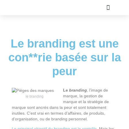
TOUS LES ARTICLE
PLAN DU SITE
A PROPOS
OLIVIER ROLAND
Le branding est une
con**rie basée sur la
peur
Le
branding
, l’image de
marque, la gestion de
le branding
marque et la stratégie de
marque sont ancrés dans la peur et sont totalement
inutiles. C’est vrai en termes d’affaires, de produits,
d’organisation, ou de branding personnel.
Le principal objectif du branding est le contrôle
. Mais les