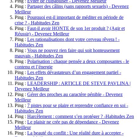
Ping :
Éviter de culpabiliser - Devenez Meilleur
Ping :
Partager des câlins (sans rapports sexuels) - Devenez
Meilleur
Ping :
Pourquoi est-il important de méditer en période de
crise ? - Habitudes Zen
Ping :
Faut-il avoir HONTE de son 1er produit ? (Agir et
Réussir) - Devenez Meilleur
Ping :
Les rationalisations dont votre cerveau rêvera ! -
Habitudes Zen
Ping :
Vous ne pouvez rien faire qui soit honteusement
mauvais - Habitudes Zen
Ping :
Polarisation : chaque pensée a deux composantes - le
contenu et l’énergie
Ping :
Les effets dévastateurs d’un engagement partiel -
Habitudes Zen
Ping :
LEADERSHIP : ARTICLE DE STEVE PAVLINA |
Devenez Meilleur
Ping :
Gérer des proches au caractère pénible - Devenez
Meilleur
Ping :
7 pistes pour se plaire et reprendre confiance en soi -
Habitudes Zen
Ping :
Harcèlement : comment s’en protéger ? -Habitudes Zen
Ping :
Le plaisir ne crée pas de dépendance - Devenez
Meilleur
Ping :
La beauté du conflit : Une réalité dure à accepter -