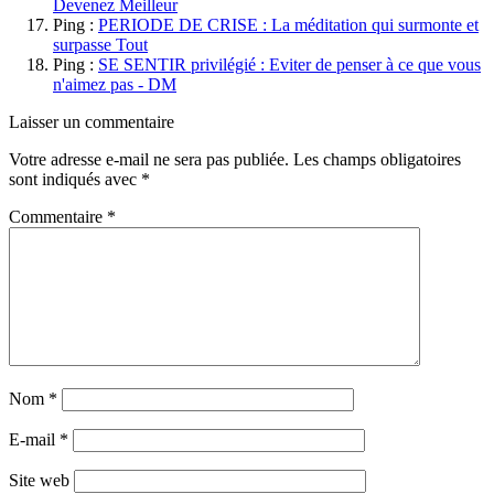
Devenez Meilleur
Ping :
PERIODE DE CRISE : La méditation qui surmonte et
surpasse Tout
Ping :
SE SENTIR privilégié : Eviter de penser à ce que vous
n'aimez pas - DM
Laisser un commentaire
Votre adresse e-mail ne sera pas publiée.
Les champs obligatoires
sont indiqués avec
*
Commentaire
*
Nom
*
E-mail
*
Site web