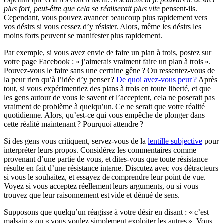
plus fort, peut-être que cela se réaliserait plus vite
pensent-ils.
Cependant, vous pouvez avancer beaucoup plus rapidement vers
vos désirs si vous cessez d’y résister. Alors, même les désirs les
moins forts peuvent se manifester plus rapidement.
Par exemple, si vous avez envie de faire un plan à trois, postez sur
votre page Facebook : « j’aimerais vraiment faire un plan à trois ».
Pouvez-vous le faire sans une certaine gêne ? Ou ressentez-vous de
la peur rien qu’à l’idée d’y penser ?
De quoi avez-vous peur ?
Après
tout, si vous expérimentiez des plans à trois en toute liberté, et que
les gens autour de vous le savent et l’acceptent, cela ne poserait pas
vraiment de problème à quelqu’un. Ce ne serait que votre réalité
quotidienne. Alors, qu’est-ce qui vous empêche de plonger dans
cette réalité maintenant ? Pourquoi attendre ?
Si des gens vous critiquent, servez-vous de la
lentille subjective
pour
interpréter leurs propos. Considérez les commentaires comme
provenant d’une partie de vous, et dites-vous que toute résistance
résulte en fait d’une résistance interne. Discutez avec vos détracteurs
si vous le souhaitez, et essayez de comprendre leur point de vue.
Voyez si vous acceptez réellement leurs arguments, ou si vous
trouvez que leur raisonnement est vide et dénué de sens.
Supposons que quelqu’un réagisse à votre désir en disant : « c’est
malsain » ou « vous voulez simplement exploiter les autres ». Vous