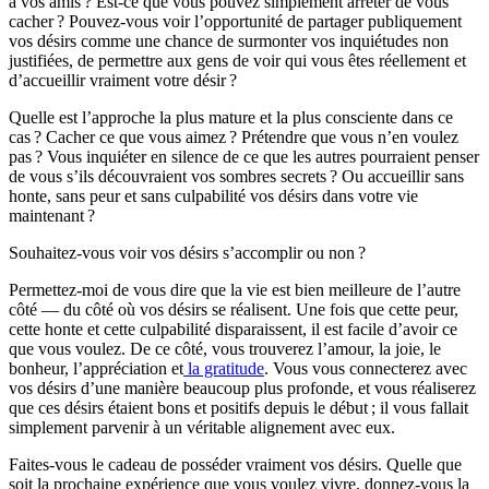
à vos amis ? Est-ce que vous pouvez simplement arrêter de vous
cacher ? Pouvez-vous voir l’opportunité de partager publiquement
vos désirs comme une chance de surmonter vos inquiétudes non
justifiées, de permettre aux gens de voir qui vous êtes réellement et
d’accueillir vraiment votre désir ?
Quelle est l’approche la plus mature et la plus consciente dans ce
cas ? Cacher ce que vous aimez ? Prétendre que vous n’en voulez
pas ? Vous inquiéter en silence de ce que les autres pourraient penser
de vous s’ils découvraient vos sombres secrets ? Ou accueillir sans
honte, sans peur et sans culpabilité vos désirs dans votre vie
maintenant ?
Souhaitez-vous voir vos désirs s’accomplir ou non ?
Permettez-moi de vous dire que la vie est bien meilleure de l’autre
côté — du côté où vos désirs se réalisent. Une fois que cette peur,
cette honte et cette culpabilité disparaissent, il est facile d’avoir ce
que vous voulez. De ce côté, vous trouverez l’amour, la joie, le
bonheur, l’appréciation et
la gratitude
. Vous vous connecterez avec
vos désirs d’une manière beaucoup plus profonde, et vous réaliserez
que ces désirs étaient bons et positifs depuis le début ; il vous fallait
simplement parvenir à un véritable alignement avec eux.
Faites-vous le cadeau de posséder vraiment vos désirs. Quelle que
soit la prochaine expérience que vous voulez vivre, donnez-vous la