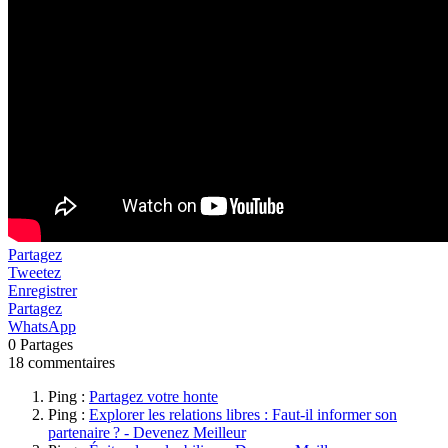
Partagez
Tweetez
Enregistrer
Partagez
WhatsApp
0
Partages
18 commentaires
Ping :
Partagez votre honte
Ping :
Explorer les relations libres : Faut-il informer son
partenaire ? - Devenez Meilleur