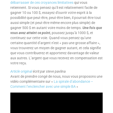
débarrasser de ces croyances limitatives
qui vous
retiennent. Si vous pensez qu’il est relativement facile de
gagner 10 ou 100 $, essayez d’ouvrir votre esprit à la
possibilité que peut-être, peut-être bien, il pourrait être tout
aussi simple (et peut-être même encore plus simple) de
gagner 500 $ en autant voire moins de temps.
Une fois que
vous avez atteint ce point,
poussez jusqu’à 1000 $, et
continuez sur cette voie. Quand vous pensez qu’une
certaine quantité d’argent n’est « pas une grosse affaire »,
vous trouverez un moyen de gagner autant, et cela signifie
que vous contribuerez et apporterez davantage de valeur
aux autres. L’argent que vous recevez en compensation est
votre reçu.
Article original
écrit par steve pavlina
Avant de prendre congé de nous, nous vous proposons une
vidéo complémentaire sur «
La spirale d’abondance –
Comment l’enclencher avec une simple BA
»