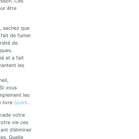
isson. Ces
ur être
e, sachez que
 fait de fumer
riété de
iques.
é et a fait
vantent les
eil,
 Si vous
amplement les
e livre
Spark
.
grade votre
votre vie ces
ant d’éliminer
es. Quelle