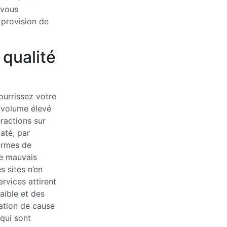
 vous
provision de
qualité
nourrissez votre
n volume élevé
eractions sur
taté, par
formes de
de mauvais
es sites n’en
rvices attirent
aible et des
ation de cause
 qui sont