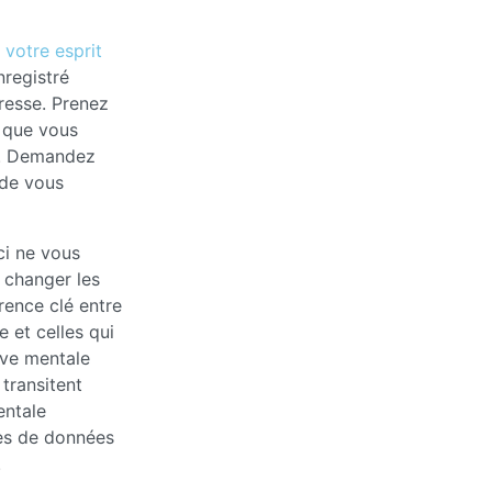
 votre esprit
nregistré
éresse. Prenez
e que vous
e. Demandez
 de vous
ci ne vous
t changer les
rence clé entre
 et celles qui
rive mentale
transitent
entale
es de données
.