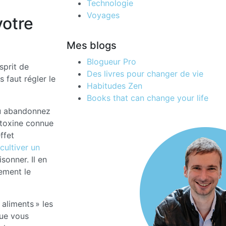
Technologie
Voyages
votre
Mes blogs
Blogueur Pro
sprit de
Des livres pour changer de vie
 faut régler le
Habitudes Zen
Books that can change your life
ou abandonnez
otoxine connue
ffet
cultiver un
sonner. Il en
ement le
 aliments » les
que vous