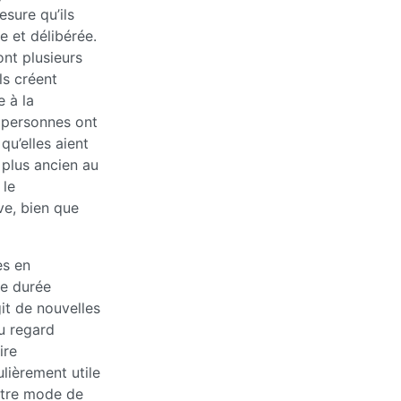
esure qu’ils
e et délibérée.
ont plusieurs
Ils créent
e à la
s personnes ont
 qu’elles aient
 plus ancien au
 le
ve, bien que
es en
ne durée
agit de nouvelles
du regard
ire
ulièrement utile
otre mode de