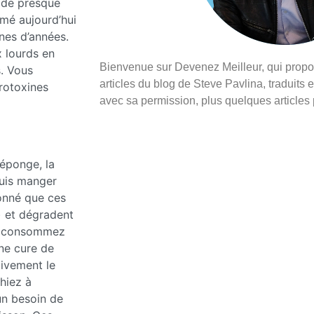
n de presque
mé aujourd’hui
nes d’années.
x lourds en
Bienvenue sur Devenez Meilleur, qui prop
s. Vous
articles du blog de Steve Pavlina, traduits e
rotoxines
avec sa permission, plus quelques articles
éponge, la
puis manger
donné que ces
) et dégradent
us consommez
ne cure de
tivement le
hiez à
un besoin de