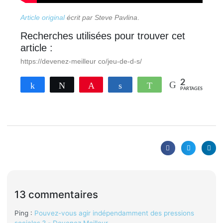
Article original
écrit par Steve Pavlina
.
Recherches utilisées pour trouver cet
article :
https://devenez-meilleur co/jeu-de-d-s/
2
Partagez
Tweetez
Enregistrer
Partagez
WhatsApp
PARTAGES
13 commentaires
Ping :
Pouvez-vous agir indépendamment des pressions