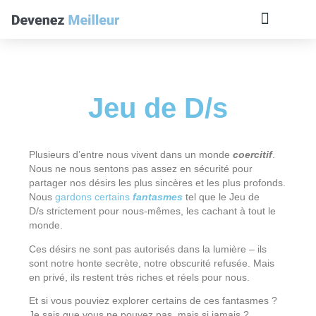
TOUS LES ARTICLE
PLAN DU SITE
A PROPOS
OLIVIER ROLAND
Jeu de D/s
Plusieurs d’entre nous vivent dans un monde
coercitif
.
Nous ne nous sentons pas assez en sécurité pour
partager nos désirs les plus sincères et les plus profonds.
Nous
gardons certains
fantasmes
tel que le Jeu de
D/s strictement pour nous-mêmes, les cachant à tout le
monde.
Ces désirs ne sont pas autorisés dans la lumière – ils
sont notre honte secrète, notre obscurité refusée. Mais
en privé, ils restent très riches et réels pour nous.
Et si vous pouviez explorer certains de ces fantasmes ?
Je sais que vous ne pouvez pas, mais si jamais ?