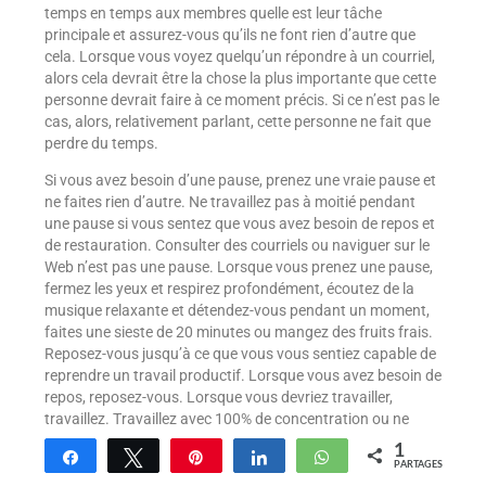
temps en temps aux membres quelle est leur tâche
principale et assurez-vous qu’ils ne font rien d’autre que
cela. Lorsque vous voyez quelqu’un répondre à un courriel,
alors cela devrait être la chose la plus importante que cette
personne devrait faire à ce moment précis. Si ce n’est pas le
cas, alors, relativement parlant, cette personne ne fait que
perdre du temps.
Si vous avez besoin d’une pause, prenez une vraie pause et
ne faites rien d’autre. Ne travaillez pas à moitié pendant
une pause si vous sentez que vous avez besoin de repos et
de restauration. Consulter des courriels ou naviguer sur le
Web n’est pas une pause. Lorsque vous prenez une pause,
fermez les yeux et respirez profondément, écoutez de la
musique relaxante et détendez-vous pendant un moment,
faites une sieste de 20 minutes ou mangez des fruits frais.
Reposez-vous jusqu’à ce que vous vous sentiez capable de
reprendre un travail productif. Lorsque vous avez besoin de
repos, reposez-vous. Lorsque vous devriez travailler,
travaillez. Travaillez avec 100% de concentration ou ne
travaillez pas du tout. C’est tout à fait normal de prendre
1
Partagez
Tweetez
Enregistrer
Partagez
WhatsApp
autant de pauses que vous le voulez. Ne laissez
PARTAGES
simplement pas votre temps d’inactivité s’infiltrer dans vos