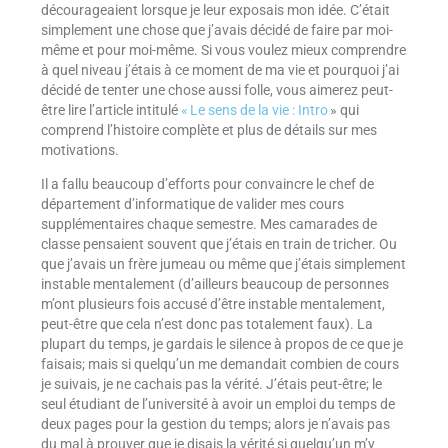
décourageaient lorsque je leur exposais mon idée. C’était
simplement une chose que j’avais décidé de faire par moi-
même et pour moi-même. Si vous voulez mieux comprendre
à quel niveau j’étais à ce moment de ma vie et pourquoi j’ai
décidé de tenter une chose aussi folle, vous aimerez peut-
être lire l’article intitulé
« Le sens de la vie : Intro
» qui
comprend l’histoire complète et plus de détails sur mes
motivations.
Il a fallu beaucoup d’efforts pour convaincre le chef de
département d’informatique de valider mes cours
supplémentaires chaque semestre. Mes camarades de
classe pensaient souvent que j’étais en train de tricher. Ou
que j’avais un frère jumeau ou même que j’étais simplement
instable mentalement (d’ailleurs beaucoup de personnes
m’ont plusieurs fois accusé d’être instable mentalement,
peut-être que cela n’est donc pas totalement faux). La
plupart du temps, je gardais le silence à propos de ce que je
faisais; mais si quelqu’un me demandait combien de cours
je suivais, je ne cachais pas la vérité. J’étais peut-être; le
seul étudiant de l’université à avoir un emploi du temps de
deux pages pour la gestion du temps; alors je n’avais pas
du mal à prouver que je disais la vérité si quelqu’un m’y