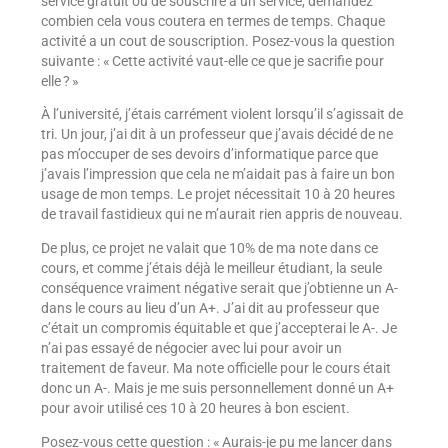
service gratuit ou de souscrire à un service, demandez
combien cela vous coutera en termes de temps. Chaque
activité a un cout de souscription. Posez-vous la question
suivante : « Cette activité vaut-elle ce que je sacrifie pour
elle ? »
À l’université, j’étais carrément violent lorsqu’il s’agissait de
tri. Un jour, j’ai dit à un professeur que j’avais décidé de ne
pas m’occuper de ses devoirs d’informatique parce que
j’avais l’impression que cela ne m’aidait pas à faire un bon
usage de mon temps. Le projet nécessitait 10 à 20 heures
de travail fastidieux qui ne m’aurait rien appris de nouveau.
De plus, ce projet ne valait que 10% de ma note dans ce
cours, et comme j’étais déjà le meilleur étudiant, la seule
conséquence vraiment négative serait que j’obtienne un A-
dans le cours au lieu d’un A+. J’ai dit au professeur que
c’était un compromis équitable et que j’accepterai le A-. Je
n’ai pas essayé de négocier avec lui pour avoir un
traitement de faveur. Ma note officielle pour le cours était
donc un A-. Mais je me suis personnellement donné un A+
pour avoir utilisé ces 10 à 20 heures à bon escient.
Posez-vous cette question : « Aurais-je pu me lancer dans