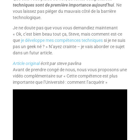
techniques sont de première importance aujourd’hui
. Ne
vous laissez pas piéger du mauvais côté de la barrière
technologique.
Je ne doute pas que vous vous demandiez maintenant
« Ok, c’est bien beau tout ça, Steve, mais comment est-ce
que
je développe mes compétences techniques
si je ne suis
pas un geek né ? » N’ayez crainte – je vais aborder ce sujet
dans un futur article.
Article original
écrit par steve pavlina
Avant de prendre congé de nous, nous vous proposons une
vidéo complémentaire sur « Cette compétence est plus
importante que l’Université : comment l’acquérir »