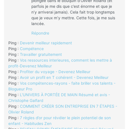
plongée dans le bouquin d’Olivier Roland (et
parfois je me dis que c’est énorme et que je
n’y arriverai jamais). Cela fait trop longtemps
que je veux m’y mettre. Cette fois, je me suis
lancée.
Répondre
Ping :
Devenir meilleur rapidement
Ping :
Compétence
Ping :
Travailler gratuitement
Ping :
Vos ressources interieures, comment les mettre à
profit-Devenez Meilleur
Ping :
Profiter du voyage - Devenez Meilleur
Ping :
Avoir un profil en T cohérent - Devenez Meilleur
Ping :
Vos compétences-rayons - faite briller vos talents -
Blogueur Pro
Ping :
L'UNIVERS À PORTÉE DE MAIN Résumé et avis -
Christophe Galfard
Ping :
COMMENT CRÉER SON ENTREPRISE EN 7 ÉTAPES -
Olivier Roland
Ping :
7 règles d’or pour révéler le plein potentiel de son
enfant - Habitudes Zen