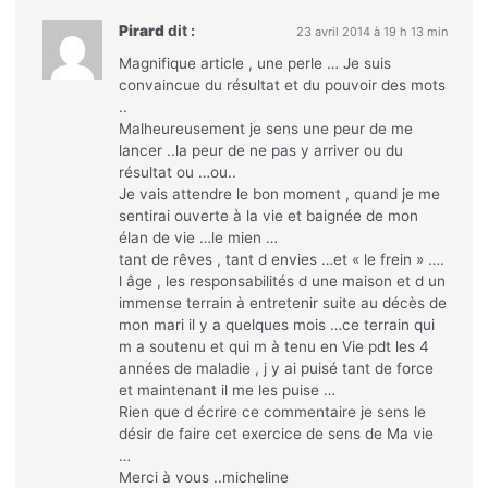
Pirard
dit :
23 avril 2014 à 19 h 13 min
Magnifique article , une perle … Je suis
convaincue du résultat et du pouvoir des mots
..
Malheureusement je sens une peur de me
lancer ..la peur de ne pas y arriver ou du
résultat ou …ou..
Je vais attendre le bon moment , quand je me
sentirai ouverte à la vie et baignée de mon
élan de vie …le mien …
tant de rêves , tant d envies …et « le frein » ….
l âge , les responsabilités d une maison et d un
immense terrain à entretenir suite au décès de
mon mari il y a quelques mois …ce terrain qui
m a soutenu et qui m à tenu en Vie pdt les 4
années de maladie , j y ai puisé tant de force
et maintenant il me les puise …
Rien que d écrire ce commentaire je sens le
désir de faire cet exercice de sens de Ma vie
…
Merci à vous ..micheline