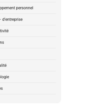
ppement personnel
– d'entreprise
ivité
ons
alité
logie
es