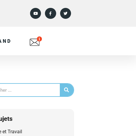
AND
ujets
e et Travail