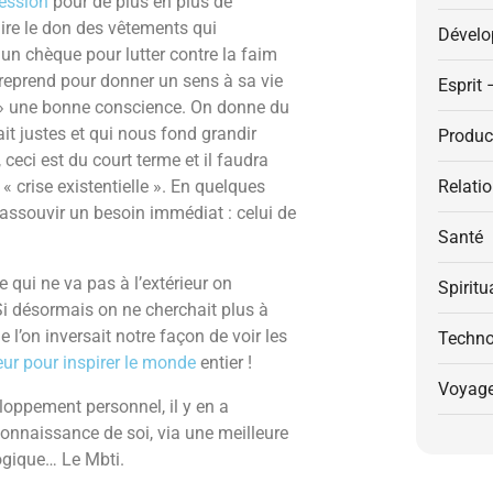
session
pour de plus en plus de
aire le don des vêtements qui
Dévelo
 un chèque pour lutter contre la faim
reprend pour donner un sens à sa vie
Esprit 
er » une bonne conscience. On donne du
ait justes et qui nous fond grandir
Product
ceci est du court terme et il faudra
« crise existentielle ». En quelques
Relati
 assouvir un besoin immédiat : celui de
Santé
e qui ne va pas à l’extérieur on
Spiritu
 Si désormais on ne cherchait plus à
 l’on inversait notre façon de voir les
Techno
eur pour inspirer le monde
entier !
Voyag
oppement personnel, il y en a
onnaissance de soi, via une meilleure
gique… Le Mbti.