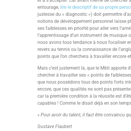
et à s’accepter. Car avant même de chercher 
entourage,
lire le descriptif de sa propre pers
justesse du « diagnostic ») doit permettre d’ad
notions de développement personnel laisse plu
ses faiblesses en priorité pour aller vers l’amé
l’apprentissage d’un instrument de musique 
nous avons tous tendance à nous focaliser en 
revers au tennis ou la connaissance de l’angla
points que l’on cherchera à travailler encore e
Mais c’est justement là, que le Mbti apporte 
chercher à travailler ses « points de faiblesses
que nous possédons tous des points forts int
encore, que ces qualités ne sont pas présent
car la première condition à la réussite est 
capables ! Comme le disait déjà en son temp
« Pour avoir du talent, il faut être convaincu q
Gustave Flaubert