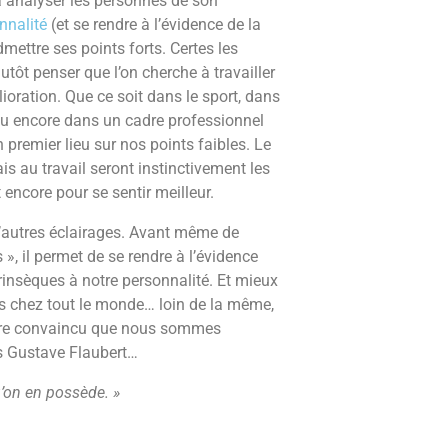
à analyser les personnes de son
onnalité
(et se rendre à l’évidence de la
mettre ses points forts. Certes les
tôt penser que l’on cherche à travailler
lioration. Que ce soit dans le sport, dans
ou encore dans un cadre professionnel
premier lieu sur nos points faibles. Le
is au travail seront instinctivement les
t encore pour se sentir meilleur.
d’autres éclairages. Avant même de
 », il permet de se rendre à l’évidence
rinsèques à notre personnalité. Et mieux
es chez tout le monde… loin de la même,
d’être convaincu que nous sommes
s Gustave Flaubert…
u’on en possède. »