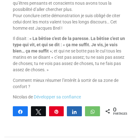
qu’êtres pensants et conscients nous avons tous la
possibilité d’aller chercher plus.
Pour conclure cette démonstration je suis obligé de citer
celui dont les mots valent tous les longs discours… Cet
homme est Jacques Brel !
Il disait :
« La bêtise c’est de la paresse. La bêtise c’est un
type qui vit, et qui se dit : « ça me suffit. Je vis, je vais
bien… ça me suffit »
; et qui ne se botte pas le cul tous les
matins en se disant « c’est pas assez; tu ne sais pas assez
de choses; tu ne vois pas assez de choses, tu ne fais pas
assez de choses. »
Comment mieux résumer l’intérêt à sortir de sa zone de
confort ?
Nicolas de
Développer sa confiance
0
Partagez
Tweetez
Enregistrer
Partagez
WhatsApp
PARTAGES