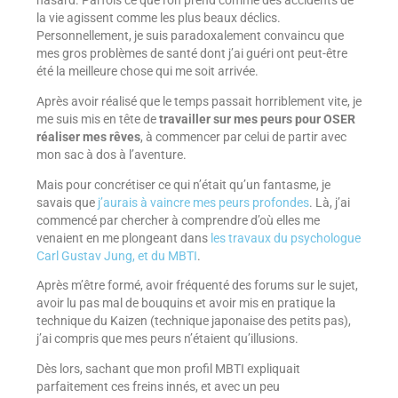
hasard. Parfois ce que l’on prend comme des accidents de
la vie agissent comme les plus beaux déclics.
Personnellement, je suis paradoxalement convaincu que
mes gros problèmes de santé dont j’ai guéri ont peut-être
été la meilleure chose qui me soit arrivée.
Après avoir réalisé que le temps passait horriblement vite, je
me suis mis en tête de
travailler sur mes peurs pour OSER
réaliser mes rêves
, à commencer par celui de partir avec
mon sac à dos à l’aventure.
Mais pour concrétiser ce qui n’était qu’un fantasme, je
savais que
j’aurais à vaincre mes peurs profondes
. Là, j’ai
commencé par chercher à comprendre d’où elles me
venaient en me plongeant dans
les travaux du psychologue
Carl Gustav Jung, et du MBTI
.
Après m’être formé, avoir fréquenté des forums sur le sujet,
avoir lu pas mal de bouquins et avoir mis en pratique la
technique du Kaizen (technique japonaise des petits pas),
j’ai compris que mes peurs n’étaient qu’illusions.
Dès lors, sachant que mon profil MBTI expliquait
parfaitement ces freins innés, et avec un peu