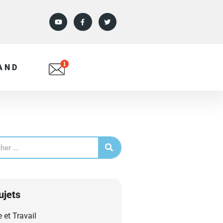
AND
ujets
e et Travail