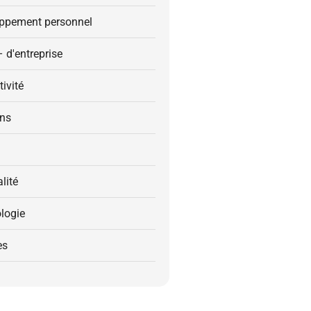
ppement personnel
– d'entreprise
ivité
ons
alité
logie
es