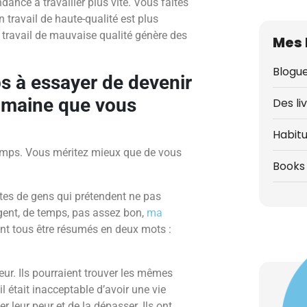
ance à travailler plus vite. Vous faites
n travail de haute-qualité est plus
n travail de mauvaise qualité génère des
Mes 
Blogue
s à essayer de devenir
omaine que vous
Des li
Habit
temps. Vous méritez mieux que de vous
Books 
ntes de gens qui prétendent ne pas
rgent, de temps, pas assez bon,
ma
vent tous être résumés en deux mots :
eur. Ils pourraient trouver les mêmes
 était inacceptable d’avoir une vie
er leur peur et de la dépasser. Ils ont