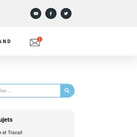
AND
ujets
e et Travail