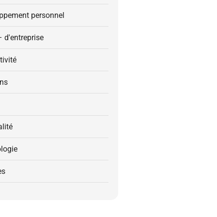
ppement personnel
– d'entreprise
ivité
ons
alité
logie
es