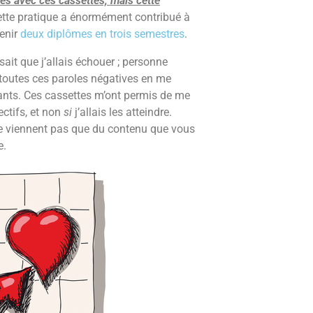
s avec ces cassettes, mais cette
Cette pratique a énormément contribué à
tenir
deux diplômes en trois semestres
.
ait que j’allais échouer ; personne
 toutes ces paroles négatives en me
ants. Ces cassettes m’ont permis de me
ectifs, et non
si
j’allais les atteindre.
ne viennent pas que du contenu que vous
e.