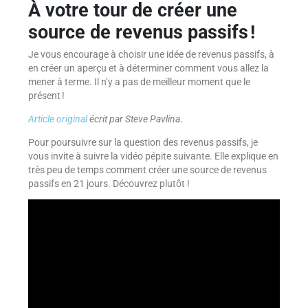
À votre tour de créer une
source de revenus passifs !
Je vous encourage à choisir une idée de revenus passifs, à
en créer un aperçu et à déterminer comment vous allez la
mener à terme. Il n’y a pas de meilleur moment que le
présent !
Article original
écrit par Steve Pavlina
.
Pour poursuivre sur la question des revenus passifs, je
vous invite à suivre la vidéo pépite suivante. Elle explique en
très peu de temps comment créer une source de revenus
passifs en 21 jours. Découvrez plutôt !