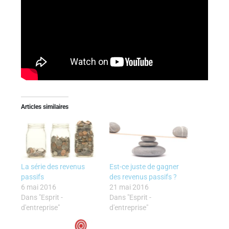
Articles similaires
La série des revenus
Est-ce juste de gagner
passifs
des revenus passifs ?
6 mai 2016
21 mai 2016
Dans "Esprit -
Dans "Esprit -
d'entreprise"
d'entreprise"