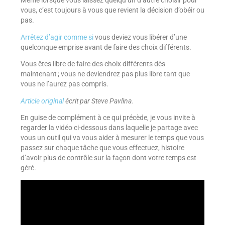
Même lorsque vous laissez quelqu’un d’autre choisir pour
vous, c’est toujours à vous que revient la décision d’obéir ou
pas.
Arrêtez d’agir comme si
vous deviez vous libérer d’une
quelconque emprise avant de faire des choix différents.
Vous êtes libre de faire des choix différents dès
maintenant ; vous ne deviendrez pas plus libre tant que
vous ne l’aurez pas compris.
Article original
écrit par Steve Pavlina.
En guise de complément à ce qui précède, je vous invite à
regarder la vidéo ci-dessous dans laquelle je partage avec
vous un outil qui va vous aider à mesurer le temps que vous
passez sur chaque tâche que vous effectuez, histoire
d’avoir plus de contrôle sur la façon dont votre temps est
géré.