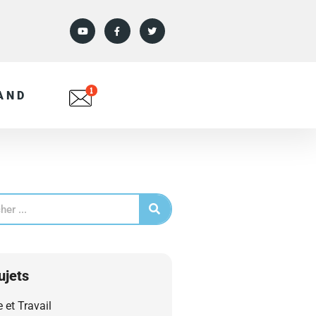
AND
ujets
e et Travail