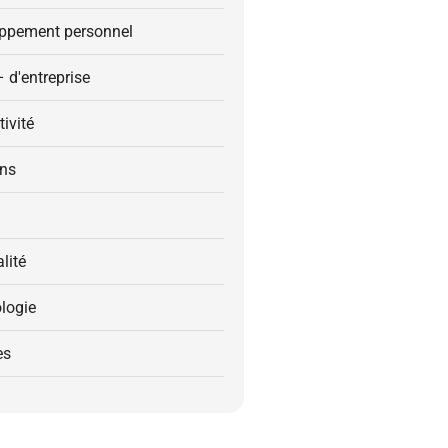
ppement personnel
– d'entreprise
ivité
ons
alité
logie
es