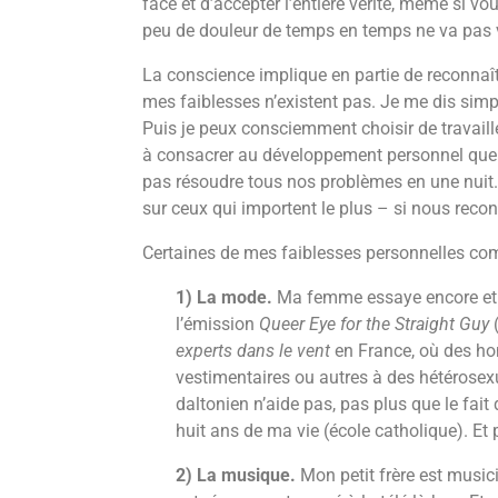
face et d’accepter l’entière vérité, même si v
peu de douleur de temps en temps ne va pas 
La conscience implique en partie de reconnaît
mes faiblesses n’existent pas. Je me dis simp
Puis je peux consciemment choisir de travaill
à consacrer au développement personnel que
pas résoudre tous nos problèmes en une nuit
sur ceux qui importent le plus – si nous recon
Certaines de mes faiblesses personnelles co
1) La mode.
Ma femme essaye encore et t
l’émission
Queer Eye for the Straight Guy
(
experts dans le vent
en France, où des h
vestimentaires ou autres à des hétérosexue
daltonien n’aide pas, pas plus que le fait
huit ans de ma vie (école catholique). Et 
2) La musique.
Mon petit frère est musicie