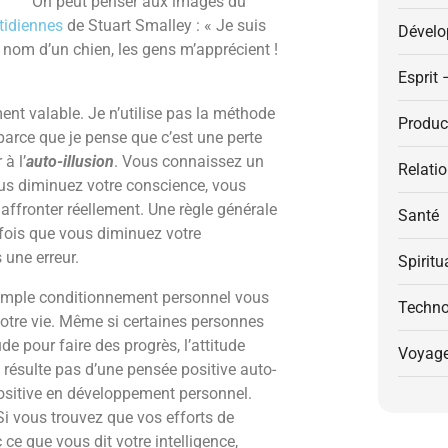
On peut penser aux images du
tidiennes
de Stuart Smalley : « Je suis
Dévelo
t nom d’un chien, les gens m’apprécient !
Esprit 
ment valable. Je n’utilise pas la méthode
Product
arce que je pense que c’est une perte
à l’
auto-illusion
. Vous connaissez un
Relati
us diminuez votre conscience, vous
affronter réellement. Une règle générale
Santé
fois que vous diminuez votre
 une erreur.
Spiritu
simple conditionnement personnel vous
Techno
votre vie. Même si certaines personnes
e pour faire des progrès, l’attitude
Voyag
 résulte pas d’une pensée positive auto-
positive en développement personnel.
i vous trouvez que vos efforts de
ce que vous dit votre intelligence,