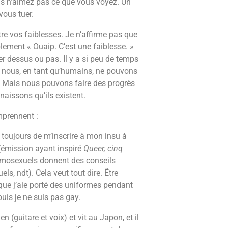
ous n’aimez pas ce que vous voyez. Un
vous tuer.
re vos faiblesses. Je n’affirme pas que
lement « Ouaip. C’est une faiblesse. »
er dessus ou pas. Il y a si peu de temps
 nous, en tant qu’humains, ne pouvons
. Mais nous pouvons faire des progrès
naissons qu’ils existent.
mprennent :
oujours de m’inscrire à mon insu à
émission ayant inspiré
Queer, cinq
omosexuels donnent des conseils
ls, ndt). Cela veut tout dire. Être
 que j’aie porté des uniformes pendant
puis je ne suis pas gay.
n (guitare et voix) et vit au Japon, et il