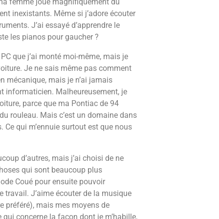
t ma femme joue magnifiquement du
nt inexistants. Même si j’adore écouter
truments. J’ai essayé d’apprendre le
iste les pianos pour gaucher ?
un PC que j’ai monté moi-même, mais je
 voiture. Je ne sais même pas comment
 en mécanique, mais je n’ai jamais
t informaticien. Malheureusement, je
voiture, parce que ma Pontiac de 94
t du rouleau. Mais c’est un domaine dans
is. Ce qui m’ennuie surtout est que nous
coup d’autres, mais j’ai choisi de ne
s choses qui sont beaucoup plus
thode Coué pour ensuite pouvoir
e travail. J’aime écouter de la musique
nre préféré), mais mes moyens de
ce qui concerne la façon dont je m’habille,