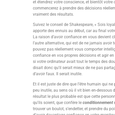
et étendrez votre conscience, et bientôt votre 
commencerez à prendre des décisions réellem
vraiment des résultats.
Suivez le conseil de Shakespeare, « Sois loy
apporte des ennuis au début, car au final vot
La raison d’avoir confiance en vous devient 
l’autre alternative, qui est de ne jamais avoi
pouvez pas réellement vous comporter intell
confiance en vos propres décisions et agir en
si votre ordinateur avait tout le temps des dou
disait donc qu’il serait mieux de ne pas parta
d’avoir faux. Il serait inutile.
Et il est juste de dire que l’être humain qui ne
peu inutile, au sens où il vit bien en-dessous 
résultat le plus probable est que cette personne
qu’ils soient, que confère le
conditionnement s
trouver un boulot, s’endetter, et prendre du po
d’avoir davantage confiance en votre moniteu