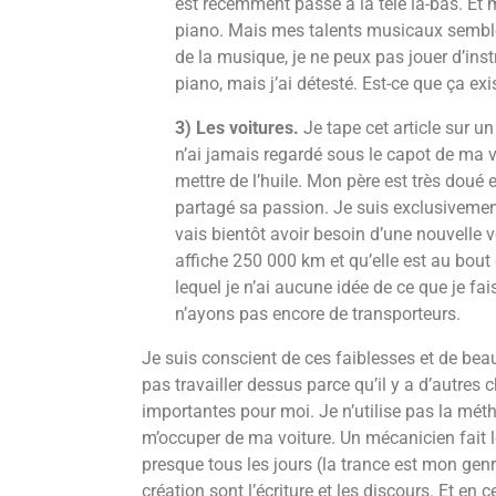
est récemment passé à la télé là-bas. E
piano. Mais mes talents musicaux semble
de la musique, je ne peux pas jouer d’ins
piano, mais j’ai détesté. Est-ce que ça ex
3) Les voitures.
Je tape cet article sur 
n’ai jamais regardé sous le capot de ma
mettre de l’huile. Mon père est très doué
partagé sa passion. Je suis exclusivemen
vais bientôt avoir besoin d’une nouvelle 
affiche 250 000 km et qu’elle est au bou
lequel je n’ai aucune idée de ce que je fa
n’ayons pas encore de transporteurs.
Je suis conscient de ces faiblesses et de beau
pas travailler dessus parce qu’il y a d’autre
importantes pour moi. Je n’utilise pas la mé
m’occuper de ma voiture. Un mécanicien fait l
presque tous les jours (la trance est mon ge
création sont l’écriture et les discours. Et en 