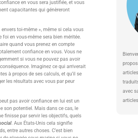
confiance en vous sera justifiée, et vous
ent capacitantes qui génèreront
al envers toi-même », même si cela vous
re foi en vous-même sera bien méritée.
claire quand vous prenez en compte
r totalement confiance en vous. Vous ne
Bienven
igemment si vous ne pouvez pas avoir
propos
 conséquence. Imaginez ce qui arriverait
article
tes à propos de ses calculs, et qu’il se
ger les résultats avec vous par peur
traduit
avec s
article
 peut pas avoir confiance en lui est un
de son potentiel. Mais dans ce cas, le
 finisse par servir les objectifs, quels
ocial
. Aux États-Unis cela signifie
ids, entre autres choses. C’est bien
r de plongée sous-marine si vous ne