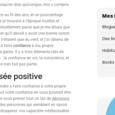
quoiqu’en dise quiconque, moi y compris.
ce au fil des ans, et un pourcentage
Mes 
e je trouvais à l’époque inutiles et
Blogue
ituellement parce que je me disais que
t qu’il devait y avoir une bonne raison
Des li
 n’étaient que du vent, et j’ai obtenu de
 à faire
confiance
à ma propre
Habit
e genre. Il y a trois éléments-clés de
: la confiance en soi, la conscience, et
Books 
 n’en fait pas partie.
sée positive
endre à faire confiance à votre propre
ébut votre confiance en vous pourrait être
ue vous prenez tout un tas de
décisions
des personnes qui semblent en savoir
elopperez vos capacités intellectuelles