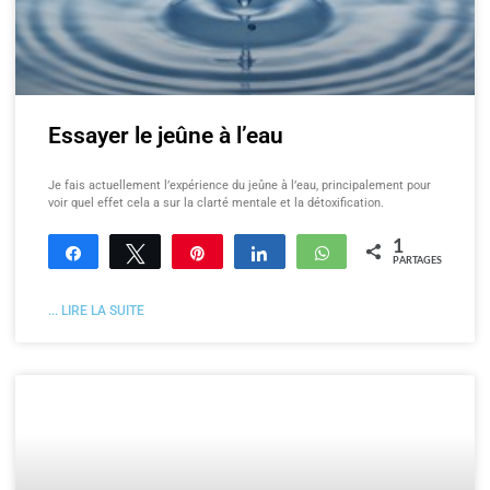
Essayer le jeûne à l’eau
Je fais actuellement l’expérience du jeûne à l’eau, principalement pour
voir quel effet cela a sur la clarté mentale et la détoxification.
1
Partagez
Tweetez
Enregistrer
Partagez
WhatsApp
PARTAGES
... LIRE LA SUITE