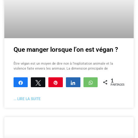
Que manger lorsque l’on est végan ?
Être végan est un moyen de dire non à l’exploitation animale et la
violence faite envers les animaux. La dimension principale de
1
Partagez
Tweetez
Enregistrer
Partagez
WhatsApp
PARTAGES
... LIRE LA SUITE