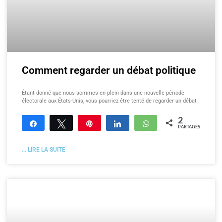
Comment regarder un débat politique
Étant donné que nous sommes en plein dans une nouvelle période
électorale aux États-Unis, vous pourriez être tenté de regarder un débat
2
Partagez
Tweetez
Enregistrer
Partagez
WhatsApp
PARTAGES
... LIRE LA SUITE