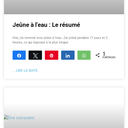
Jeûne à l’eau : Le résumé
Hier, j’ai terminé mon jeûne à l’eau. J’ai jeûné pendant 17 jours et 3
heures, ce qui équivaut à la plus longue
1
Partagez
Tweetez
Enregistrer
Partagez
WhatsApp
PARTAGES
... LIRE LA SUITE