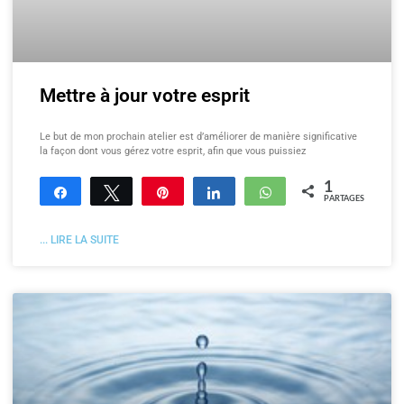
Mettre à jour votre esprit
Le but de mon prochain atelier est d’améliorer de manière significative
la façon dont vous gérez votre esprit, afin que vous puissiez
1
Partagez
Tweetez
Enregistrer
Partagez
WhatsApp
PARTAGES
... LIRE LA SUITE