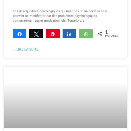
Les déséquilibres neurologiques qui n’ont pas un un cerveau sain
peuvent se manifester par des problèmes psychologiques,
comportementaux et motivationnels. Toutefois, si
1
Partagez
Tweetez
Enregistrer
Partagez
WhatsApp
PARTAGES
... LIRE LA SUITE