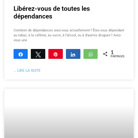
Libérez-vous de toutes les
dépendances
Combien de dépendances avez-vous actuellement ? Êtes-vous dépendant
au tabac, à la caféine, au sucre, à l’alcool, ou à d’autres drogues ? Avez-
vous une
1
Partagez
Tweetez
Enregistrer
Partagez
WhatsApp
PARTAGES
... LIRE LA SUITE