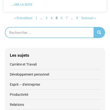
... LIRE LA SUITE
« Précédent
1
…
3
4
5
6
7
…
9
Suivant »
Les sujets
Carrière et Travail
Développement personnel
Esprit – d'entreprise
Productivité
Relations