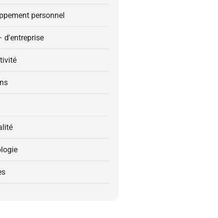
ppement personnel
– d'entreprise
ivité
ons
alité
logie
es