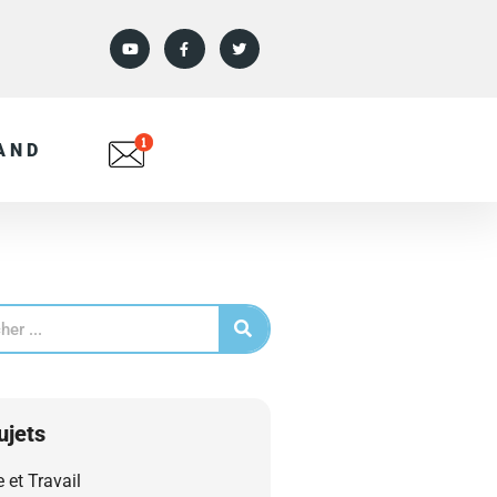
AND
ujets
e et Travail