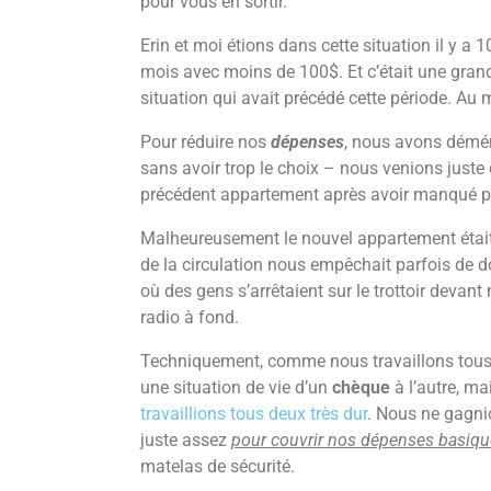
pour vous en sortir.
Erin et moi étions dans cette situation il y a 
mois avec moins de 100$. Et c’était une grand
situation qui avait précédé cette période. Au 
Pour réduire nos
dépenses
, nous avons démén
sans avoir trop le choix – nous venions juste 
précédent appartement après avoir manqué pl
Malheureusement le nouvel appartement était 
de la circulation nous empêchait parfois de do
où des gens s’arrêtaient sur le trottoir devant
radio à fond.
Techniquement, comme nous travaillons tous 
une situation de vie d’un
chèque
à l’autre, ma
travaillions tous deux très dur
. Nous ne gagni
juste assez
pour couvrir nos dépenses basiq
matelas de sécurité.