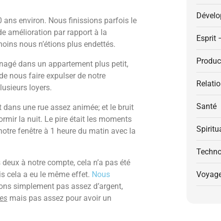
Dévelo
10 ans environ. Nous finissions parfois le
e amélioration par rapport à la
Esprit 
moins nous n’étions plus endettés.
Product
agé dans un appartement plus petit,
de nous faire expulser de notre
Relati
usieurs loyers.
Santé
dans une rue assez animée; et le bruit
rmir la nuit. Le pire était les moments
Spiritu
 notre fenêtre à 1 heure du matin avec la
Techno
deux à notre compte, cela n’a pas été
is cela a eu le même effet.
Nous
Voyag
ons simplement pas assez d’argent,
ues
mais pas assez pour avoir un