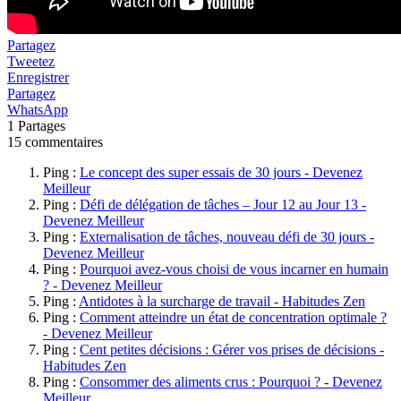
Partagez
Tweetez
Enregistrer
Partagez
WhatsApp
1
Partages
15 commentaires
Ping :
Le concept des super essais de 30 jours - Devenez
Meilleur
Ping :
Défi de délégation de tâches – Jour 12 au Jour 13 -
Devenez Meilleur
Ping :
Externalisation de tâches, nouveau défi de 30 jours -
Devenez Meilleur
Ping :
Pourquoi avez-vous choisi de vous incarner en humain
? - Devenez Meilleur
Ping :
Antidotes à la surcharge de travail - Habitudes Zen
Ping :
Comment atteindre un état de concentration optimale ?
- Devenez Meilleur
Ping :
Cent petites décisions : Gérer vos prises de décisions -
Habitudes Zen
Ping :
Consommer des aliments crus : Pourquoi ? - Devenez
Meilleur