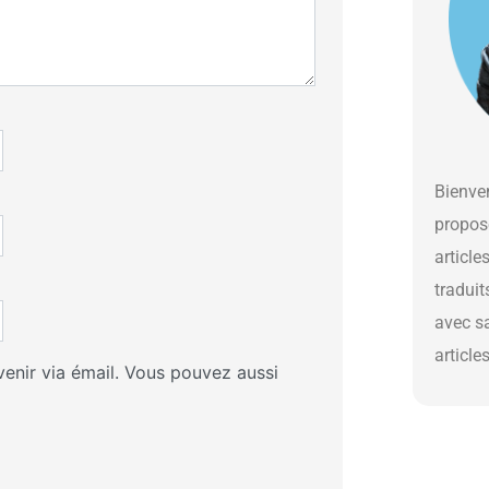
Bienven
propos
article
traduit
avec s
article
enir via émail. Vous pouvez aussi