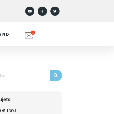
AND
ujets
e et Travail