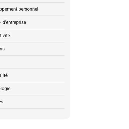
ppement personnel
– d'entreprise
ivité
ons
alité
logie
es