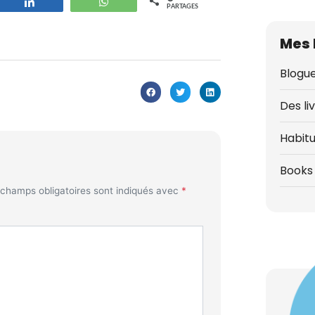
strer
Partagez
WhatsApp
PARTAGES
Mes 
Blogue
Des li
Habit
Books 
 champs obligatoires sont indiqués avec
*