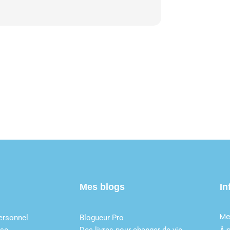
Mes blogs
In
Me
ersonnel
Blogueur Pro
À 
ise
Des livres pour changer de vie