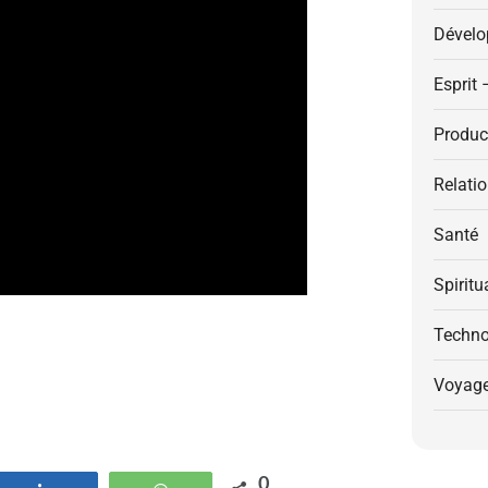
Dévelo
Esprit 
Product
Relati
Santé
Spiritu
Techno
Voyag
0