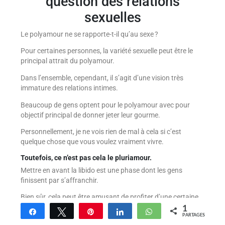
question des relations
sexuelles
Le polyamour ne se rapporte-t-il qu’au sexe ?
Pour certaines personnes, la variété sexuelle peut être le
principal attrait du polyamour.
Dans l’ensemble, cependant, il s’agit d’une vision très
immature des relations intimes.
Beaucoup de gens optent pour le polyamour avec pour
objectif principal de donner jeter leur gourme.
Personnellement, je ne vois rien de mal à cela si c’est
quelque chose que vous voulez vraiment vivre.
Toutefois, ce n’est pas cela le pluriamour.
Mettre en avant la libido est une phase dont les gens
finissent par s’affranchir.
Bien sûr, cela peut être amusant de profiter d’une certaine
abondance sexuelle pendant un certain temps, mais après
1
Partagez
Tweetez
Enregistrer
Partagez
WhatsApp
PARTAGES
avoir exploré cette phase, ce niveau superficiel d’intimité