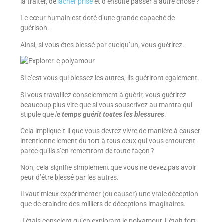
la traiter, de
lâcher prise
et d’ensuite passer à autre chose ?
Le cœur humain est doté d’une grande capacité de
guérison.
Ainsi, si vous êtes blessé par quelqu’un, vous guérirez.
Si c’est vous qui blessez les autres, ils guériront également.
Si vous travaillez consciemment à guérir, vous guérirez
beaucoup plus vite que si vous souscrivez au mantra qui
stipule que
le temps guérit toutes les blessures
.
Cela implique-t-il que vous devrez vivre de manière à causer
intentionnellement du tort à tous ceux qui vous entourent
parce qu’ils s’en remettront de toute façon ?
Non, cela signifie simplement que vous ne devez pas avoir
peur d’être blessé par les autres.
Il vaut mieux expérimenter (ou causer) une vraie déception
que de craindre des milliers de déceptions imaginaires.
J’étais conscient qu’en explorant le polyamour, il était fort