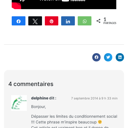
1
Partagez
Tweetez
Enregistrer
Partagez
WhatsApp
PARTAGES
4 commentaires
delphine
dit :
7 septembre 2014 à 9 h 33 min
Bonjour,
Dépasser les limites du conditionnement social
!!! Cette phrase m’inspire beaucoup
Cet article est vraiment bon et il donne de