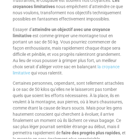
frustrantes, le coupable est souvent nos croyances.
Les
croyances limitatives
nous empêchent d’atteindre ce que
nous voulons, transforment nos objectifs techniquement
possibles en fantasmes effectivement impossibles.
Essayer d’
atteindre un objectif avec une croyance
limitative
est comme grimper une montagne tout en
portant un sac de 50 kg. Vous pourriez commencer de
façon enthousiaste, mais rapidement chaque étape sera
difficile et pénible, et vos progrès ralentiront grandement.
Au lieu de vous pousser à grimper plus fort, un meilleur
choix serait d’alléger votre sac en balançant
la croyance
limitative
qui vous ralentit.
Certaines personnes, cependant, sont tellement attachées
à ce sac de 50 kilos qu’elles ne le laisseront pas tomber
quels que soient les efforts nécessaires. À la place, ils en
veulent à la montagne, aux pierres, où à leurs chaussures,
comme étant la cause de leurs soucis. Mais pour les gens
hautement conscient qui cherchent à évoluer, il arrive
finalement un moment où ils lâchent ce vieux bagage. Ce
sac plus léger pourrait sembler étrange au début, mais il
permettra rapidement de
faire des progrès plus rapides
, et