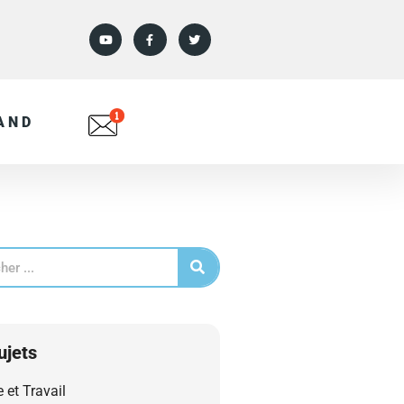
AND
ujets
e et Travail