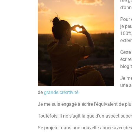
me ga
d’ann
Pour c
je pe
100%,
exter
Cette
écrir
blog 
Je me
une a
de
grande créativité
.
Je me suis engagé à écrire l’équivalent de plu
Toutefois, il ne s’agit là que d’un aspect supe
Se projeter dans une nouvelle année avec des 