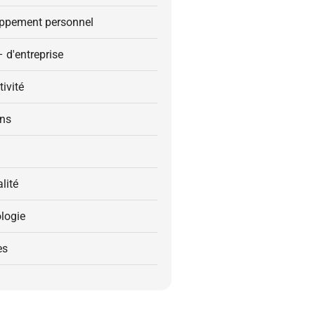
ppement personnel
– d'entreprise
ivité
ons
alité
logie
es