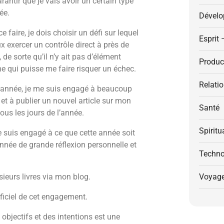
rantir que je vais avoir un certain type
ée.
Dévelo
e faire, je dois choisir un défi sur lequel
Esprit 
ux exercer un contrôle direct à près de
 de sorte qu’il n’y ait pas d’élément
Product
ne qui puisse me faire risquer un échec.
Relati
 année, je me suis engagé à beaucoup
e et à publier un nouvel article sur mon
Santé
tous les jours de l’année.
Spiritu
 suis engagé à ce que cette année soit
nnée de grande réflexion personnelle et
Techno
sieurs livres via mon blog.
Voyag
rficiel de cet engagement.
objectifs et des intentions est une