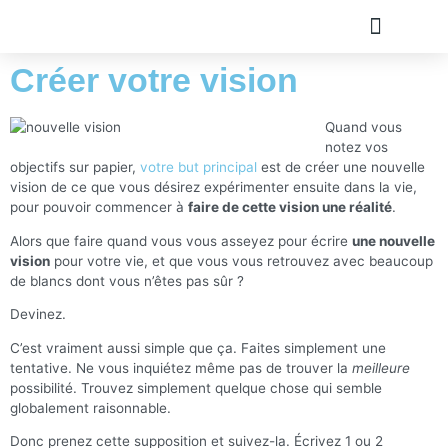
Créer votre vision
TOUS LES ARTICLE
PLAN DU SITE
A PROPOS
OLIVIER ROLAND
Quand vous
notez vos
objectifs sur papier,
votre but principal
est de créer une nouvelle
vision de ce que vous désirez expérimenter ensuite dans la vie,
pour pouvoir commencer à
faire de cette vision une réalité
.
Alors que faire quand vous vous asseyez pour écrire
une nouvelle
vision
pour votre vie, et que vous vous retrouvez avec beaucoup
de blancs dont vous n’êtes pas sûr ?
Devinez.
C’est vraiment aussi simple que ça. Faites simplement une
tentative. Ne vous inquiétez même pas de trouver la
meilleure
possibilité. Trouvez simplement quelque chose qui semble
globalement raisonnable.
Donc prenez cette supposition et suivez-la. Écrivez 1 ou 2