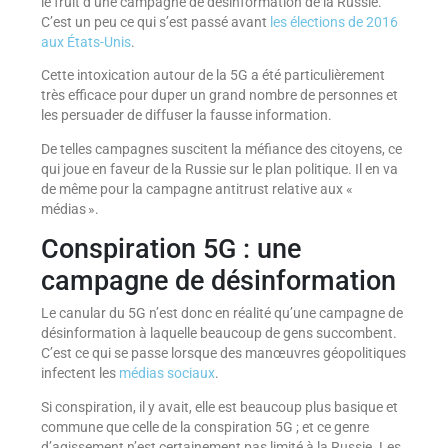
le fruit d’une campagne de désinformation de la Russie.
C’est un peu ce qui s’est passé avant
les élections de 2016
aux États-Unis
.
Cette intoxication autour de la 5G a été particulièrement
très efficace pour duper un grand nombre de personnes et
les persuader de diffuser la fausse information.
De telles campagnes suscitent la méfiance des citoyens, ce
qui joue en faveur de la Russie sur le plan politique. Il en va
de même pour la campagne antitrust relative aux «
médias ».
Conspiration 5G : une
campagne de désinformation
Le canular du 5G n’est donc en réalité qu’une campagne de
désinformation à laquelle beaucoup de gens succombent.
C’est ce qui se passe lorsque des manœuvres géopolitiques
infectent les
médias sociaux
.
Si conspiration, il y avait, elle est beaucoup plus basique et
commune que celle de la conspiration 5G ; et ce genre
d’agissement n’est certainement pas limité à la Russie. Les