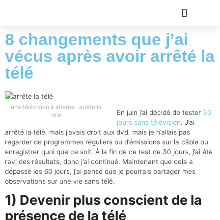
8 changements que j’ai
TOUS LES ARTICLE
PLAN DU SITE
A PROPOS
OLIVIER ROLAND
vécus après avoir arrêté la
télé
une télévision à alterne : arrête la
En juin j’ai décidé de tester
30
télé
jours sans télévision
. J’ai
arrêté la télé, mais j’avais droit aux dvd, mais je n’allais pas
regarder de programmes réguliers ou d’émissions sur la câble ou
enregistrer quoi que ce soit. À la fin de ce test de 30 jours, j’ai été
ravi des résultats, donc j’ai continué. Maintenant que cela a
dépassé les 60 jours, j’ai pensé que je pourrais partager mes
observations sur une vie sans télé.
1) Devenir plus conscient de la
présence de la télé