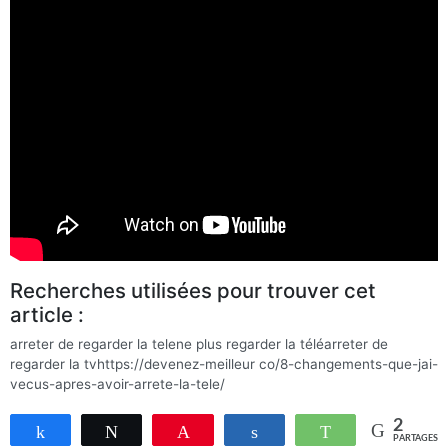
Recherches utilisées pour trouver cet
article :
arreter de regarder la telene plus regarder la téléarreter de
regarder la tvhttps://devenez-meilleur co/8-changements-que-jai-
vecus-apres-avoir-arrete-la-tele/
2
Partagez
Tweetez
Enregistrer
Partagez
WhatsApp
PARTAGES