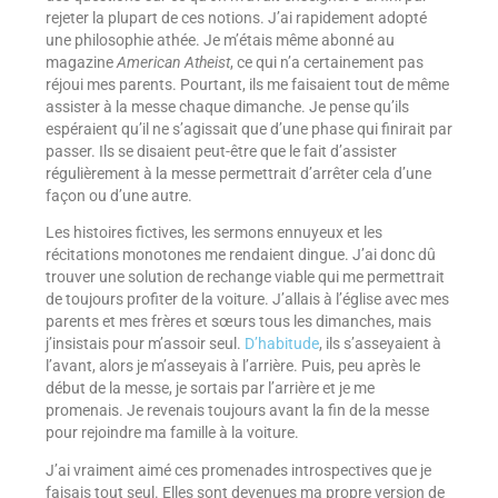
rejeter la plupart de ces notions. J’ai rapidement adopté
une philosophie athée. Je m’étais même abonné au
magazine
American Atheist
, ce qui n’a certainement pas
réjoui mes parents. Pourtant, ils me faisaient tout de même
assister à la messe chaque dimanche. Je pense qu’ils
espéraient qu’il ne s’agissait que d’une phase qui finirait par
passer. Ils se disaient peut-être que le fait d’assister
régulièrement à la messe permettrait d’arrêter cela d’une
façon ou d’une autre.
Les histoires fictives, les sermons ennuyeux et les
récitations monotones me rendaient dingue. J’ai donc dû
trouver une solution de rechange viable qui me permettrait
de toujours profiter de la voiture. J’allais à l’église avec mes
parents et mes frères et sœurs tous les dimanches, mais
j’insistais pour m’assoir seul.
D’habitude
, ils s’asseyaient à
l’avant, alors je m’asseyais à l’arrière. Puis, peu après le
début de la messe, je sortais par l’arrière et je me
promenais. Je revenais toujours avant la fin de la messe
pour rejoindre ma famille à la voiture.
J’ai vraiment aimé ces promenades introspectives que je
faisais tout seul. Elles sont devenues ma propre version de