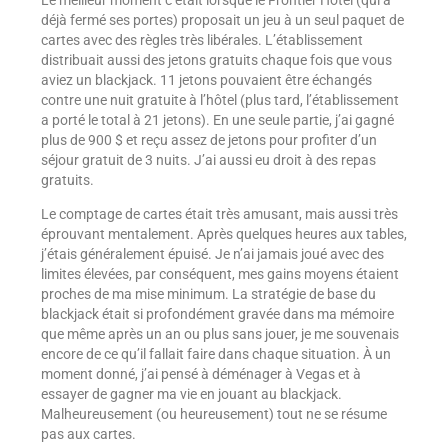
Le meilleur moment c’était lorsque le Frontier Hotel (qui a
déjà fermé ses portes) proposait un jeu à un seul paquet de
cartes avec des règles très libérales. L’établissement
distribuait aussi des jetons gratuits chaque fois que vous
aviez un blackjack. 11 jetons pouvaient être échangés
contre une nuit gratuite à l’hôtel (plus tard, l’établissement
a porté le total à 21 jetons). En une seule partie, j’ai gagné
plus de 900 $ et reçu assez de jetons pour profiter d’un
séjour gratuit de 3 nuits. J’ai aussi eu droit à des repas
gratuits.
Le comptage de cartes était très amusant, mais aussi très
éprouvant mentalement. Après quelques heures aux tables,
j’étais généralement épuisé. Je n’ai jamais joué avec des
limites élevées, par conséquent, mes gains moyens étaient
proches de ma mise minimum. La stratégie de base du
blackjack était si profondément gravée dans ma mémoire
que même après un an ou plus sans jouer, je me souvenais
encore de ce qu’il fallait faire dans chaque situation. À un
moment donné, j’ai pensé à déménager à Vegas et à
essayer de gagner ma vie en jouant au blackjack.
Malheureusement (ou heureusement) tout ne se résume
pas aux cartes.