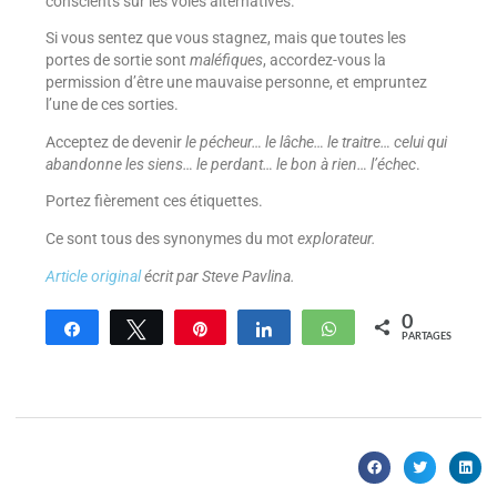
conscients sur les voies alternatives.
Si vous sentez que vous stagnez, mais que toutes les
portes de sortie sont
maléfiques
, accordez-vous la
permission d’être une mauvaise personne, et empruntez
l’une de ces sorties.
Acceptez de devenir
le pécheur… le lâche… le traitre… celui qui
abandonne les siens… le perdant… le bon à rien… l’échec
.
Portez fièrement ces étiquettes.
Ce sont tous des synonymes du mot
explorateur.
Article original
écrit par Steve Pavlina.
0
Partagez
Tweetez
Enregistrer
Partagez
WhatsApp
PARTAGES