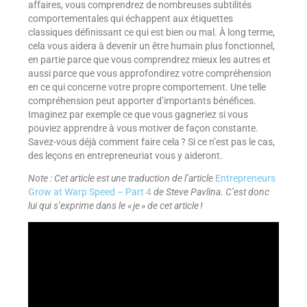
affaires, vous comprendrez de nombreuses subtilités
comportementales qui échappent aux étiquettes
classiques définissant ce qui est bien ou mal. À long terme,
cela vous aidera à devenir un être humain plus fonctionnel,
en partie parce que vous comprendrez mieux les autres et
aussi parce que vous approfondirez votre compréhension
en ce qui concerne votre propre comportement. Une telle
compréhension peut apporter d’importants bénéfices.
Imaginez par exemple ce que vous gagneriez si vous
pouviez apprendre à vous motiver de façon constante.
Savez-vous déjà comment faire cela ? Si ce n’est pas le cas,
des leçons en entrepreneuriat vous y aideront.
Note : Cet article est une traduction de l’article
Entrepreneurs
Grow at Warp Speed – Part 4
de Steve Pavlina. C’est donc
lui qui s’exprime dans le « je » de cet article !