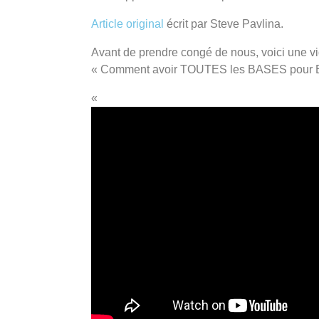
Article original
écrit par Steve Pavlina.
Avant de prendre congé de nous, voici une vi
« Comment avoir TOUTES les BASES pour
«