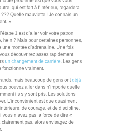
éritable problème est que vous vous
tre, qui est fort à l’intérieur, regardera
er ??? Quelle mauviette ! Je connais un
ent. »
 l’étape 1 est d’aller voir votre patron
ué, hein ? Mais pour certaines personnes,
ue une montée d’adrénaline. Une fois
 vous découvrirez assez rapidement
ers
un changement de carrière
. Les gens
la fonctionne vraiment.
grands, mais beaucoup de gens ont
déjà
us pouvez aller dans n’importe quelle
omment ils s’y sont pris. Les solutions
ver. L’inconvénient est que quasiment
intérieure, de courage, et de discipline.
i vous n’avez pas la force de dire «
 clairement pas, alors envisagez de
.