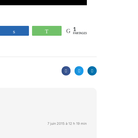
1
strer
Partagez
WhatsApp
PARTAGES
7 juin 2015 à 12 h 19 min