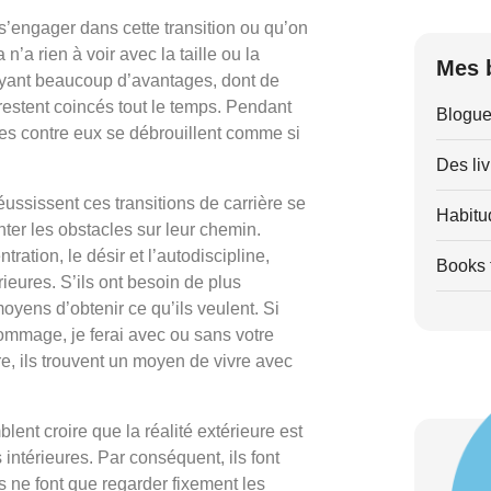
 s’engager dans cette transition ou qu’on
n’a rien à voir avec la taille ou la
Mes 
ayant beaucoup d’avantages, dont de
, restent coincés tout le temps. Pendant
Blogue
es contre eux se débrouillent comme si
Des liv
éussissent ces transitions de carrière se
Habitu
r les obstacles sur leur chemin.
ation, le désir et l’autodiscipline,
Books t
eures. S’ils ont besoin de plus
 moyens d’obtenir ce qu’ils veulent. Si
 Dommage, je ferai avec ou sans votre
re, ils trouvent un moyen de vivre avec
lent croire que la réalité extérieure est
 intérieures. Par conséquent, ils font
ls ne font que regarder fixement les