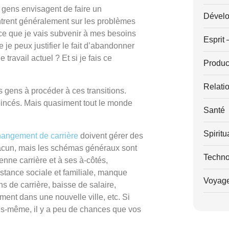
gens envisagent de faire un
Dévelo
ntrent généralement sur les problèmes
ce que je vais subvenir à mes besoins
Esprit 
je peux justifier le fait d’abandonner
travail actuel ? Et si je fais ce
Product
Relati
s gens à procéder à ces transitions.
 coincés. Mais quasiment tout le monde
Santé
Spiritu
hangement de carrière
doivent gérer des
chacun, mais les schémas généraux sont
Techno
enne carrière et à ses à-côtés,
istance sociale et familiale, manque
Voyag
ns de carrière, baisse de salaire,
t dans une nouvelle ville, etc. Si
us-même, il y a peu de chances que vos