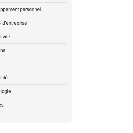
ppement personnel
– d'entreprise
ivité
ons
alité
logie
es