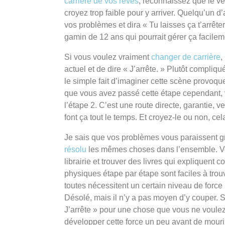
carrière de vos rêves
, reconnaissez que le v
croyez trop faible pour y arriver. Quelqu’un d’au
vos problèmes et dira « Tu laisses ça t’arrêt
gamin de 12 ans qui pourrait gérer ça facilem
Si vous voulez vraiment
changer de carrière
,
actuel et de dire « J’arrête. » Plutôt compliq
le simple fait d’imaginer cette scène provoq
que vous avez passé cette étape cependant,
l’étape 2. C’est une route directe, garantie, v
font ça tout le temps. Et croyez-le ou non, ce
Je sais que vos problèmes vous paraissent 
résolu
les mêmes choses dans l’ensemble. Vo
librairie et trouver des livres qui expliquent c
physiques étape par étape sont faciles à trou
toutes nécessitent un certain niveau de force 
Désolé, mais il n’y a pas moyen d’y couper. S
J’arrête » pour une chose que vous ne voulez
développer cette force un peu avant de mourir