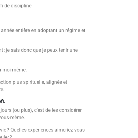
fi de discipline.
 année entière en adoptant un régime et
t ; je sais donc que je peux tenir une
 à moi-même.
tion plus spirituelle, alignée et
e.
fi
.
ours (ou plus), c’est de les considérer
 vous-même.
 vie ? Quelles expériences aimeriez-vous
uler ?