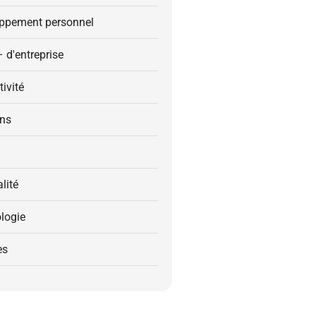
ppement personnel
– d'entreprise
ivité
ons
alité
logie
es