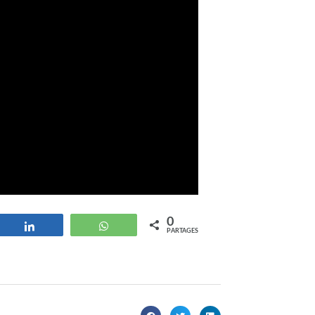
0
strer
Partagez
WhatsApp
PARTAGES