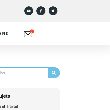
AND
ujets
e et Travail