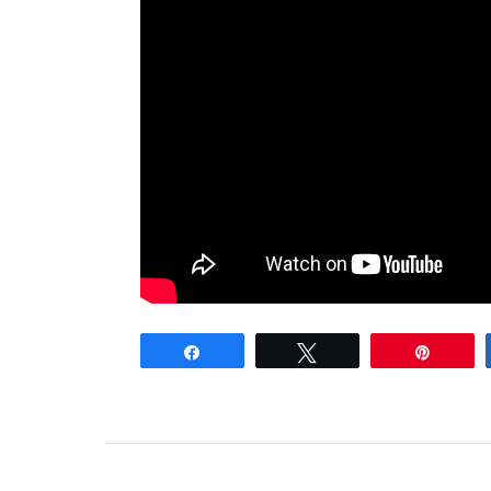
Partagez
Tweetez
Enregi