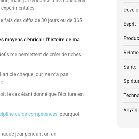
pline, mais j’ai tendance à les considérer
 expérimentales.
Dévelo
je fais des défis de 30 jours ou de 365
Esprit 
Product
s moyens d’enrichir l’histoire de ma
Relati
défis me permettent de créer de riches
Santé
l article chaque jour, ne m’a pas
Spiritu
ne.
oit le cas étant donné que l’écriture est
Techno
Voyag
scipline ou de compétences
, pourquoi
e chaque jour pendant un an.