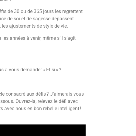
fis de 30 ou de 365 jours les regrettent
nce de soi et de sagesse dépassent
 les ajustements de style de vie.
les années à venir, même s’il s’agit
s à vous demander « Et si » ?
cle consacré aux défis ? J’aimerais vous
ssous. Ouvrez-la, relevez le défi avec
 avec nous en bon rebelle intelligent !