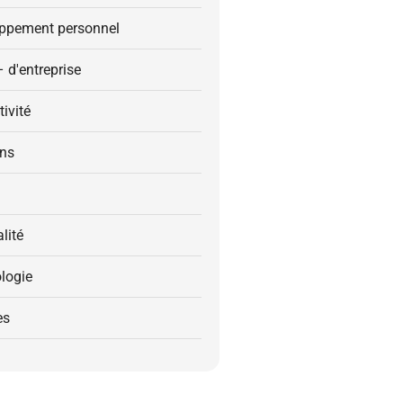
ppement personnel
– d'entreprise
ivité
ons
alité
logie
es