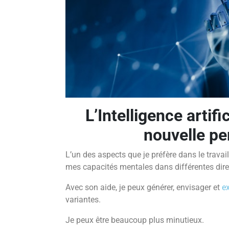
L’I
ntelligence artific
nouvelle pe
L’un des aspects que je préfère dans le travail a
mes capacités mentales dans différentes dire
Avec son aide, je peux générer, envisager et
e
variantes.
Je peux être beaucoup plus minutieux.