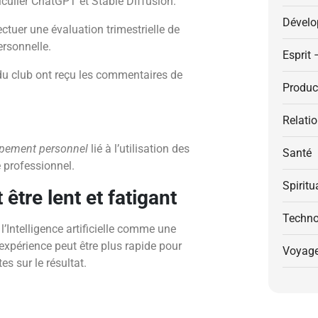
iculier ChatGPT et Stable Diffusion.
Dévelo
ctuer une évaluation trimestrielle de
ersonnelle.
Esprit 
du club ont reçu les commentaires de
Product
Relati
pement personnel
lié à l’utilisation des
Santé
re professionnel.
Spiritu
 être lent et fatigant
Techno
’Intelligence artificielle comme une
expérience peut être plus rapide pour
Voyag
es sur le résultat.