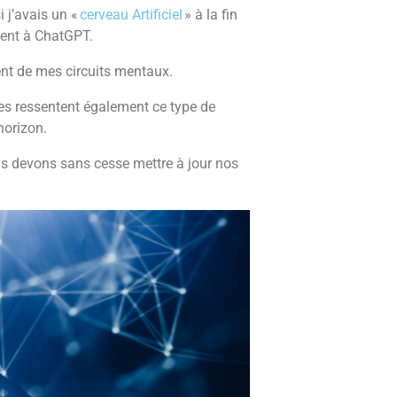
i j’avais un «
cerveau Artificiel
» à la fin
ment à ChatGPT.
nt de mes circuits mentaux.
nes ressentent également ce type de
’horizon.
ous devons sans cesse mettre à jour nos