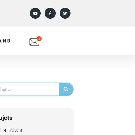
AND
ujets
e et Travail