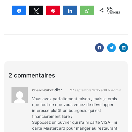
95
Partagez
Tweetez
Enregistrer
Partagez
WhatsApp
PARTAGES
2 commentaires
dit :
Cheikh GAYE
27 septembre 2015 à 18 h 47 min
Vous avez parfaitement raison , mais je crois
que tout ce que vous venez de développer
interesse plutôt un bourgeois qui est
financièrement libre /
Supposez un ouvrier qui n’a ni carte VISA , ni
carte Mastercard pour manger au restaurant ,