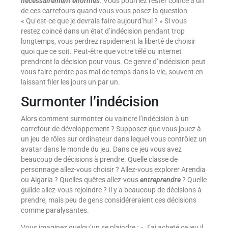
nécessairement énormes
. Vous pourriez rester coincé à un
de ces carrefours quand vous vous posez la question
« Qu’est-ce que je devrais faire aujourd’hui ? » Si vous
restez coincé dans un état d’indécision pendant trop
longtemps, vous perdrez rapidement la liberté de choisir
quoi que ce soit. Peut-être que votre télé ou internet
prendront la décision pour vous. Ce genre d’indécision peut
vous faire perdre pas mal de temps dans la vie, souvent en
laissant filer les jours un par un.
Surmonter l’indécision
Alors comment surmonter ou vaincre l’indécision à un
carrefour de développement ? Supposez que vous jouez à
un jeu de rôles sur ordinateur dans lequel vous contrôlez un
avatar dans le monde du jeu. Dans ce jeu vous avez
beaucoup de décisions à prendre. Quelle classe de
personnage allez-vous choisir ? Allez-vous explorer Arendia
ou Algaria ? Quelles quêtes allez-vous
entreprendre
? Quelle
guilde allez-vous rejoindre ? Il y a beaucoup de décisions à
prendre, mais peu de gens considéreraient ces décisions
comme paralysantes.
Vous imaginez quelqu’un se plaindre : « J’ai acheté ce jeu il