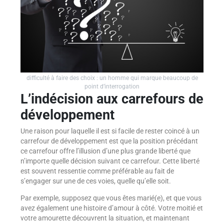
difficulté à faire des choix : un homme qui marque beaucoup de
point d’interrogation
L’indécision aux carrefours de
développement
Une raison pour laquelle il est si facile de rester coincé à un
carrefour de développement est que la position précédant
ce carrefour offre l’illusion d’une plus grande liberté que
n’importe quelle décision suivant ce carrefour. Cette liberté
est souvent ressentie comme préférable au fait de
s’engager sur une de ces voies, quelle qu’elle soit.
Par exemple, supposez que vous êtes marié(e), et que vous
avez également une histoire d’amour à côté. Votre moitié et
votre amourette découvrent la situation, et maintenant