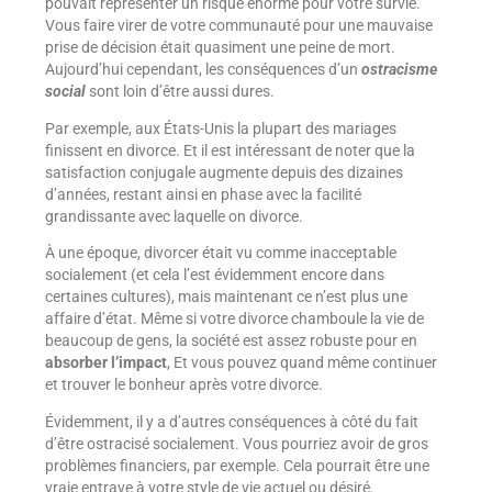
pouvait représenter un risque énorme pour votre survie.
Vous faire virer de votre communauté pour une mauvaise
prise de décision était quasiment une peine de mort.
Aujourd’hui cependant, les conséquences d’un
ostracisme
social
sont loin d’être aussi dures.
Par exemple, aux États-Unis la plupart des mariages
finissent en divorce. Et il est intéressant de noter que la
satisfaction conjugale augmente depuis des dizaines
d’années, restant ainsi en phase avec la facilité
grandissante avec laquelle on divorce.
À une époque, divorcer était vu comme inacceptable
socialement (et cela l’est évidemment encore dans
certaines cultures), mais maintenant ce n’est plus une
affaire d’état. Même si votre divorce chamboule la vie de
beaucoup de gens, la société est assez robuste pour en
absorber l’impact
, Et vous pouvez quand même continuer
et trouver le bonheur après votre divorce.
Évidemment, il y a d’autres conséquences à côté du fait
d’être ostracisé socialement. Vous pourriez avoir de gros
problèmes financiers, par exemple. Cela pourrait être une
vraie entrave à votre style de vie actuel ou désiré.