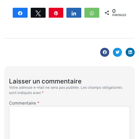
0
Partagez
Tweetez
Enregistrer
Partagez
WhatsApp
PARTAGES
Laisser un commentaire
Votre adresse e-mail ne sera pas publiée.
Les champs obligatoires
sont indiqués avec
*
Commentaire
*