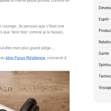
épétée la même petite phrase, comme un
Dévelo
Esprit 
 courage. Je pensais que c’était une
Product
 que ‘tenir bon’ comme je le faisais,
Relati
 peut-être mon plus grand piège…
Santé
e du
blog Focus Résilience
, consacré à
Spiritu
Techno
Voyag