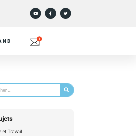
AND
ujets
e et Travail