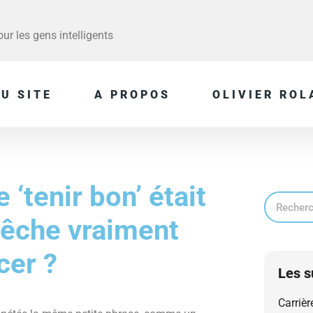
r les gens intelligents
U SITE
A PROPOS
OLIVIER ROL
 ‘tenir bon’ était
pêche vraiment
cer ?
Les s
Carrièr