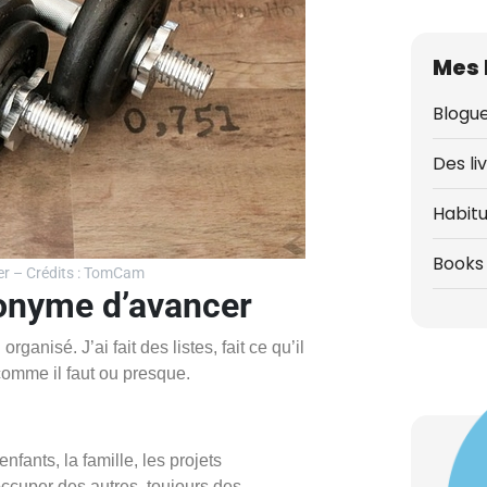
Mes 
Blogue
Des li
Habit
Books 
er – Crédits : TomCam
nonyme d’avancer
rganisé. J’ai fait des listes, fait ce qu’il
t comme il faut ou presque.
enfants, la famille, les projets
occuper des autres, toujours des