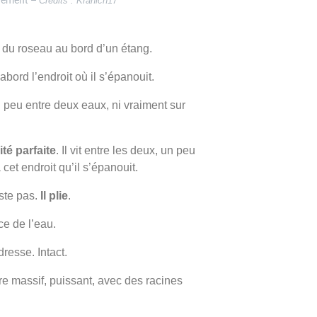
Crédits : Kranich17
le du roseau au bord d’un étang.
abord l’endroit où il s’épanouit.
 peu entre deux eaux, ni vraiment sur
té parfaite
. Il vit entre les deux, un peu
cet endroit qu’il s’épanouit.
iste pas.
Il plie
.
ce de l’eau.
resse. Intact.
re massif, puissant, avec des racines