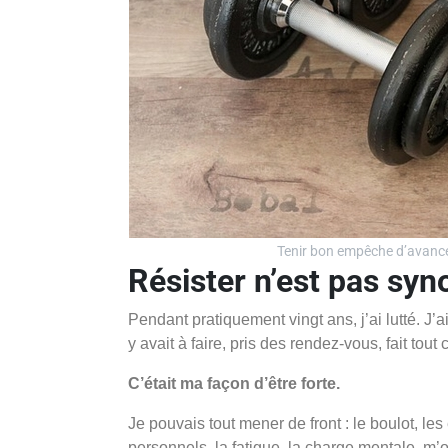
Tenir bon empêche d’avanc
Résister n’est pas sy
Pendant pratiquement vingt ans, j’ai lutté. J’ai o
y avait à faire, pris des rendez-vous, fait tou
C’était ma façon d’être forte.
Je pouvais tout mener de front : le boulot, les 
personnels, la fatigue, la charge mentale, m’