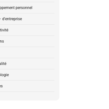
ppement personnel
– d'entreprise
ivité
ons
alité
logie
es