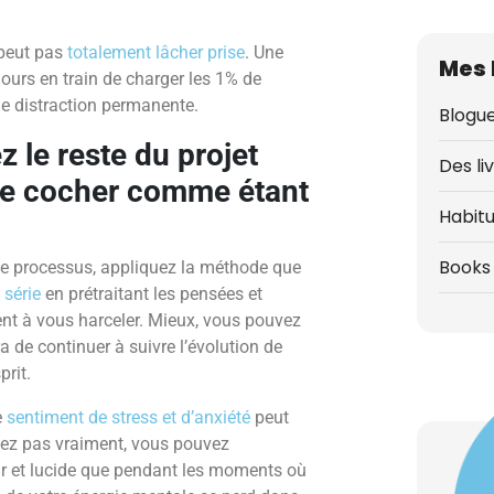
 peut pas
totalement lâcher prise
. Une
Mes 
ours en train de charger les 1% de
ne distraction permanente.
Blogue
z le reste du projet
Des li
 le cocher comme étant
Habit
Books 
ce processus, appliquez la méthode que
 série
en prétraitant les pensées et
nt à vous harceler. Mieux, vous pouvez
 de continuer à suivre l’évolution de
prit.
e
sentiment de stress et d’anxiété
peut
tez pas vraiment, vous pouvez
air et lucide que pendant les moments où