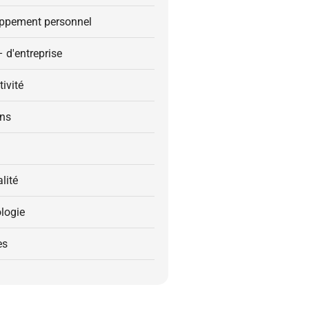
ppement personnel
– d'entreprise
ivité
ons
alité
logie
es