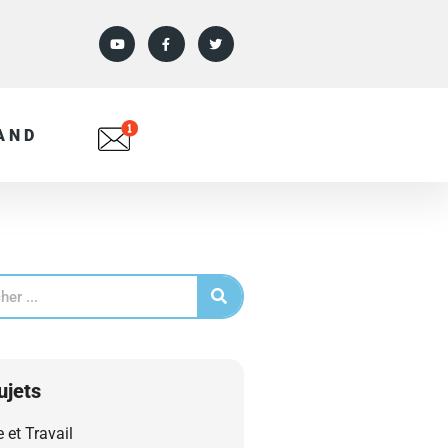
AND
ujets
e et Travail