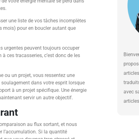
e de votre énergie mentale se perd dans
tes.
esser une liste de vos tâches incomplètes
s mois) pour en boucler autant que
s urgentes peuvent toujours occuper
Bienven
n à ces tracasseries, c’est donc de les
propos
article
e ou un projet, vous ressentez une
traduit
e soulagement dans votre esprit lorsque
pport à un projet spécifique. Une énergie
avec s
aintenant servir un autre objectif.
article
trant
comparaison au flux sortant, et nous
r l’accumulation. Si la quantité