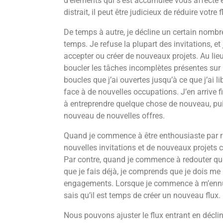
d’éléments qui s’est accumulée vous affecte e
distrait, il peut être judicieux de réduire votre 
De temps à autre, je décline un certain nombr
temps. Je refuse la plupart des invitations, e
accepter ou créer de nouveaux projets. Au lieu
boucler les tâches incomplètes présentes sur m
boucles que j’ai ouvertes jusqu’à ce que j’ai l
face à de nouvelles occupations. J’en arrive 
à entreprendre quelque chose de nouveau, pui
nouveau de nouvelles offres.
Quand je commence à être enthousiaste par ra
nouvelles invitations et de nouveaux projets cr
Par contre, quand je commence à redouter que
que je fais déjà, je comprends que je dois me
engagements. Lorsque je commence à m’ennuye
sais qu’il est temps de créer un nouveau flux.
Nous pouvons ajuster le flux entrant en décli