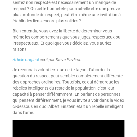
sentez non respecté est nécessairement un manque de
respect ? Ou cette honnêteté pourrait-elle être une preuve
plus profonde de respect, peut-être même une invitation à
établir des liens encore plus solides ?
Bien entendu, vous avez la liberté de déterminer vous-
même les comportements que vous jugez respectueux ou
irrespectueux. Et quoi que vous décidiez, vous auriez
raison !
Article original
écrit par Steve Pavlina
.
Je reconnais volontiers que cette façon d’aborder la
question du respect peut sembler complètement différente
des approches ordinaires. Toutefois, ce qui démarque les
rebelles intelligents du reste de la population, c’est leur
capacité à penser différemment. En parlant de personnes
qui pensent différemment, je vous invite à voir dans la vidéo
ci-dessous en quoi Albert Einstein était un rebelle intelligent
dans l’âme.