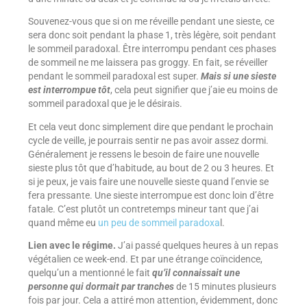
Souvenez-vous que si on me réveille pendant une sieste, ce
sera donc soit pendant la phase 1, très légère, soit pendant
le sommeil paradoxal. Être interrompu pendant ces phases
de sommeil ne me laissera pas groggy. En fait, se réveiller
pendant le sommeil paradoxal est super.
Mais si une sieste
est interrompue tôt
, cela peut signifier que j’aie eu moins de
sommeil paradoxal que je le désirais.
Et cela veut donc simplement dire que pendant le prochain
cycle de veille, je pourrais sentir ne pas avoir assez dormi.
Généralement je ressens le besoin de faire une nouvelle
sieste plus tôt que d’habitude, au bout de 2 ou 3 heures. Et
si je peux, je vais faire une nouvelle sieste quand l’envie se
fera pressante. Une sieste interrompue est donc loin d’être
fatale. C’est plutôt un contretemps mineur tant que j’ai
quand même eu
un peu de sommeil paradoxa
l.
Lien avec le régime.
J’ai passé quelques heures à un repas
végétalien ce week-end. Et par une étrange coïncidence,
quelqu’un a mentionné le fait
qu’il connaissait une
personne qui dormait par tranches
de 15 minutes plusieurs
fois par jour. Cela a attiré mon attention, évidemment, donc