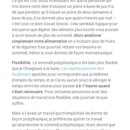
Ce qui est tout aussi intéressant est que la personne qui
m’a donné cette idée d’essayer un jeûne à base de jus m’a
dit que pendant qu’il faisait un jeûne de deux semaines à
base de jus, il ne dormait plus que quatre heures par nuit –
c’est tout ce dont il avait besoin. Cela semblait logique pour
moi parce que digérer des aliments plus lourds vous pousse
à avoir besoin de plus de sommeil.
Alors améliorer
simplement votre alimentation
en y incluant plus de fruits
et de légumes frais pourrait réduire vos besoins en
sommeil, même si vous dormez de façon monophasique.
Flexibilité.
Le sommeil polyphasique a été bien plus flexible
que je l’imaginais à la base.
Les siestes peuvent être
facilement
ajustées pour correspondre aux problèmes
d’emploi du temps, et je n’ai eu aucun souci à allonger le
temps entre les siestes pour passer
à 6-7 heures quand
c’était nécessaire
. Pour certaines personnes avec des
situations de travail non flexibles, cela pourrait ne pas
suffire.
Mais si j’avais un travail qui m’empêchait de dormir de
façon polyphasique, je préfèrerais quitter ce travail
qu’abandonner le sommeil polyphasique, étant donné que