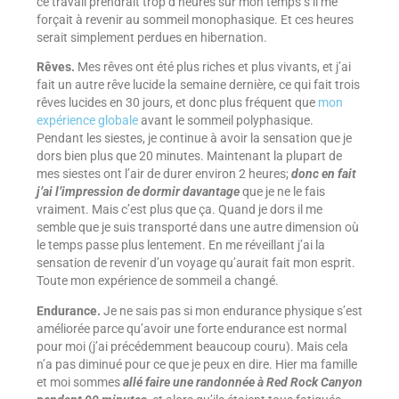
ce travail prendrait trop d’heures sur mon temps s’il me
forçait à revenir au sommeil monophasique. Et ces heures
serait simplement perdues en hibernation.
Rêves.
Mes rêves ont été plus riches et plus vivants, et j’ai
fait un autre rêve lucide la semaine dernière, ce qui fait trois
rêves lucides en 30 jours, et donc plus fréquent que
mon
expérience globale
avant le sommeil polyphasique.
Pendant les siestes, je continue à avoir la sensation que je
dors bien plus que 20 minutes. Maintenant la plupart de
mes siestes ont l’air de durer environ 2 heures;
donc en fait
j’ai l’impression de dormir davantage
que je ne le fais
vraiment. Mais c’est plus que ça. Quand je dors il me
semble que je suis transporté dans une autre dimension où
le temps passe plus lentement. En me réveillant j’ai la
sensation de revenir d’un voyage qu’aurait fait mon esprit.
Toute mon expérience de sommeil a changé.
Endurance.
Je ne sais pas si mon endurance physique s’est
améliorée parce qu’avoir une forte endurance est normal
pour moi (j’ai précédemment beaucoup couru). Mais cela
n’a pas diminué pour ce que je peux en dire. Hier ma famille
et moi sommes
allé faire une randonnée à Red Rock Canyon