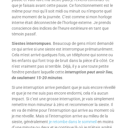
que je faisais avant cette pause. Ce fonctionnement est le
même pour moi qu’il soit midi ou minuit ou n’importe quel
autre moment de la journée. C’est comme si mon horloge
interne était déconnectée de l’horloge externe. Je prends
conscience des indices de l’heure extérieure en tant que
témoin passif.
Siestes interrompues
. Beaucoup de gens m’ont demandé
ce qui arrive si une sieste est interrompue prématurément.
Cela m’est arrivé quelques fois, un téléphone qui sonne ou
les enfants qui font trop de bruit dans la pièce d’à-côté. Ce
n’est vraiment pas si terrible. Déjà, il y a une toute petite
fenêtre pendant laquelle cette
interruption peut avoir lieu,
de seulement 15-20 minutes
.
Si une interruption arrive pendant que je suis encore réveillé
et que je ne me suis pas encore endormi, cela n’a aucun
impact. Si c’est une grosse interruption, je vais simplement
remettre mon minuteur à zéro et recommencer la sieste. Il
en va de même pour l’interruption qui arrive au moment où
je me réveille. Mais si l’interruption arrive au milieu de la
sieste, généralement
je retombe dans le sommeil
en moins
d’une minute ou deux et je continue là où je m’étais arrêté.