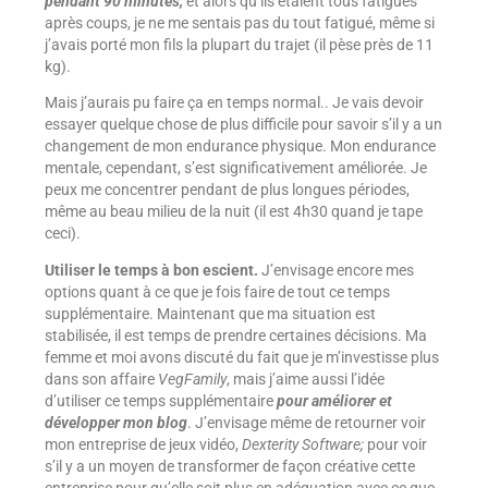
pendant 90 minutes,
et alors qu’ils étaient tous fatigués
après coups, je ne me sentais pas du tout fatigué, même si
j’avais porté mon fils la plupart du trajet (il pèse près de 11
kg).
Mais j’aurais pu faire ça en temps normal.. Je vais devoir
essayer quelque chose de plus difficile pour savoir s’il y a un
changement de mon endurance physique. Mon endurance
mentale, cependant, s’est significativement améliorée. Je
peux me concentrer pendant de plus longues périodes,
même au beau milieu de la nuit (il est 4h30 quand je tape
ceci).
Utiliser le temps à bon escient.
J’envisage encore mes
options quant à ce que je fois faire de tout ce temps
supplémentaire. Maintenant que ma situation est
stabilisée, il est temps de prendre certaines décisions. Ma
femme et moi avons discuté du fait que je m’investisse plus
dans son affaire
VegFamily
, mais j’aime aussi l’idée
d’utiliser ce temps supplémentaire
pour améliorer et
développer mon blog
. J’envisage même de retourner voir
mon entreprise de jeux vidéo,
Dexterity Software;
pour voir
s’il y a un moyen de transformer de façon créative cette
entreprise pour qu’elle soit plus en adéquation avec ce que