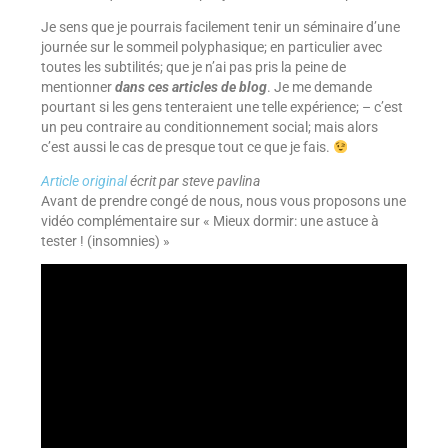
Je sens que je pourrais facilement tenir un séminaire d’une
journée sur le sommeil polyphasique; en particulier avec
toutes les subtilités; que je n’ai pas pris la peine de
mentionner
dans ces articles de blog
. Je me demande
pourtant si les gens tenteraient une telle expérience; – c’est
un peu contraire au conditionnement social; mais alors
c’est aussi le cas de presque tout ce que je fais.
Article original
écrit par steve pavlina
Avant de prendre congé de nous, nous vous proposons une
vidéo complémentaire sur « Mieux dormir: une astuce à
tester ! (insomnies) »