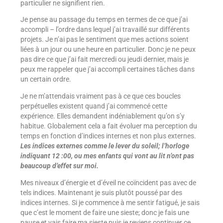
particulier ne signifient rien.
Je pense au passage du temps en termes de ce que j’ai
accompli – l’ordre dans lequel j’ai travaillé sur différents
projets. Je n’ai pas le sentiment que mes actions soient
liées à un jour ou une heure en particulier. Donc je ne peux
pas dire ce que j’ai fait mercredi ou jeudi dernier, mais je
peux me rappeler que j’ai accompli certaines tâches dans
un certain ordre.
Je ne m’attendais vraiment pas à ce que ces boucles
perpétuelles existent quand j’ai commencé cette
expérience. Elles demandent indéniablement qu’on s’y
habitue. Globalement cela a fait évoluer ma perception du
temps en fonction d’indices internes et non plus externes.
Les indices externes comme le lever du soleil; l’horloge
indiquant 12 :00, ou mes enfants qui vont au lit n’ont pas
beaucoup d’effet sur moi.
Mes niveaux d’énergie et d’éveil ne coïncident pas avec de
tels indices. Maintenant je suis plutôt poussé par des
indices internes. Si je commence à me sentir fatigué, je sais
que c’est le moment de faire une sieste; donc je fais une
pause et vais faire ma sieste puis je reviens continuer ce