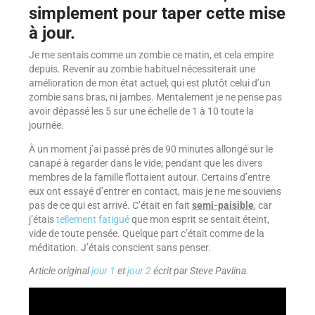
simplement pour taper cette mise
à jour.
Je me sentais comme un zombie ce matin, et cela empire
depuis. Revenir au zombie habituel nécessiterait une
amélioration de mon état actuel; qui est plutôt celui d’un
zombie sans bras, ni jambes. Mentalement je ne pense pas
avoir dépassé les 5 sur une échelle de 1 à 10 toute la
journée.
À un moment j’ai passé près de 90 minutes allongé sur le
canapé à regarder dans le vide; pendant que les divers
membres de la famille flottaient autour. Certains d’entre
eux ont essayé d’entrer en contact, mais je ne me souviens
pas de ce qui est arrivé. C’était en fait
semi-paisible
, car
j’étais
tellement fatigué
que mon esprit se sentait éteint,
vide de toute pensée. Quelque part c’était comme de la
méditation. J’étais conscient sans penser.
Article original
jour 1
et
jour 2
écrit par Steve Pavlina.