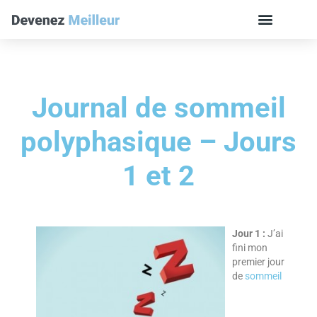
Journal de sommeil
polyphasique – Jours
1 et 2
Jour 1 :
J’ai
fini mon
premier jour
de
sommeil