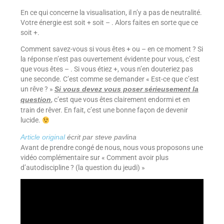
En ce qui concerne la visualisation, il n’y a pas de neutralité.
Votre énergie est soit + soit – . Alors faites en sorte que ce
soit +.
Comment savez-vous si vous êtes + ou – en ce moment ? Si
la réponse n’est pas ouvertement évidente pour vous, c’est
que vous êtes – . Si vous étiez +, vous n’en douteriez pas
une seconde. C’est comme se demander « Est-ce que c’est
un rêve ? »
Si vous devez vous poser sérieusement la
, c’est que vous êtes clairement endormi et en
question
train de rêver. En fait, c’est une bonne façon de devenir
lucide.
Article original
écrit par steve pavlina
Avant de prendre congé de nous, nous vous proposons une
vidéo complémentaire sur « Comment avoir plus
d’autodiscipline ? (la question du jeudi) »