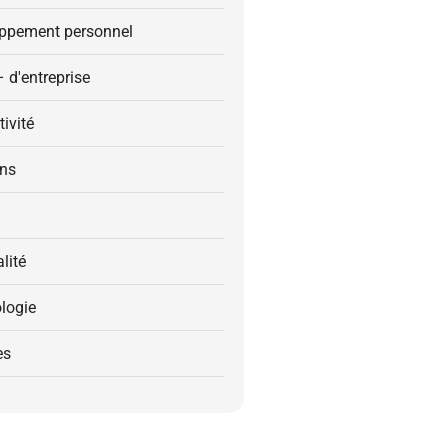
ppement personnel
– d'entreprise
ivité
ons
alité
logie
es