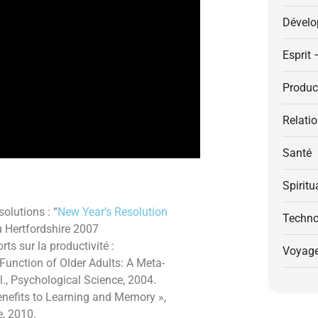
Dévelo
Esprit 
Product
Relati
Santé
Spiritu
olutions : “
New Year’s Resolution
Techno
u Hertfordshire 2007
ts sur la productivité :
Voyag
 Function of Older Adults: A Meta-
l., Psychological Science, 2004.
nefits to Learning and Memory »,
e, 2010.