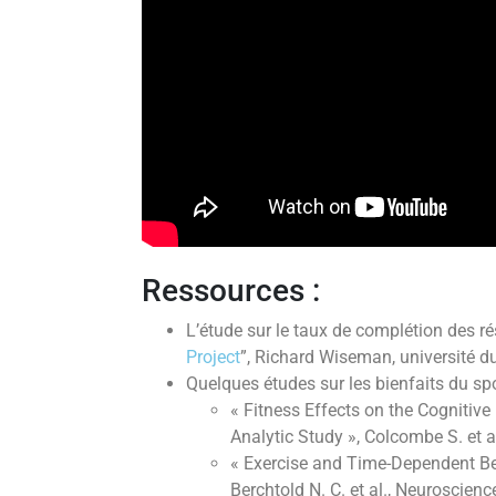
Ressources :
L’étude sur le taux de complétion des rés
Project
”, Richard Wiseman, université d
Quelques études sur les bienfaits du spor
« Fitness Effects on the Cognitive
Analytic Study », Colcombe S. et a
« Exercise and Time-Dependent Be
Berchtold N. C. et al., Neuroscienc