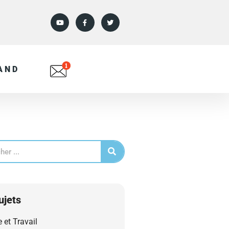
AND
ujets
e et Travail