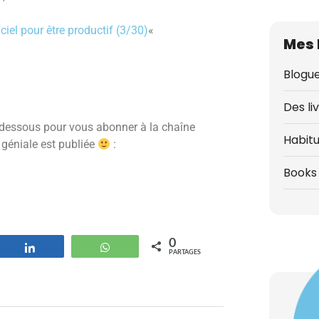
iciel pour être productif (3/30)
«
Mes 
Blogue
Des li
i-dessous pour vous abonner à la chaîne
Habit
 géniale est publiée
:
Books 
0
strer
Partagez
WhatsApp
PARTAGES