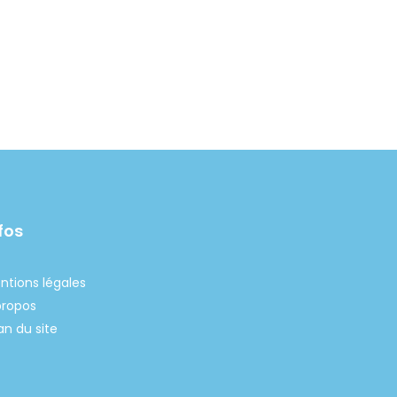
fos
ntions légales
propos
an du site