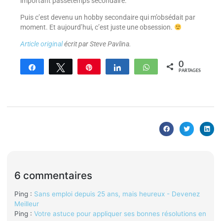
important passetemps secondaire.
Puis c’est devenu un hobby secondaire qui m’obsédait par
moment. Et aujourd’hui, c’est juste une obsession.
Article original
écrit par Steve Pavlina.
0
Partagez
Tweetez
Enregistrer
Partagez
WhatsApp
PARTAGES
6 commentaires
Ping :
Sans emploi depuis 25 ans, mais heureux - Devenez
Meilleur
Ping :
Votre astuce pour appliquer ses bonnes résolutions en