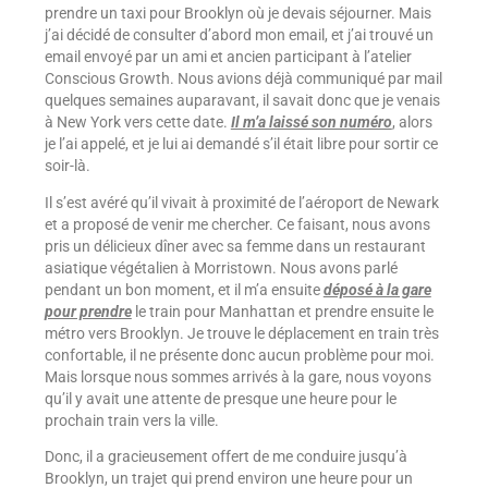
prendre un taxi pour Brooklyn où je devais séjourner. Mais
j’ai décidé de consulter d’abord mon email, et j’ai trouvé un
email envoyé par un ami et ancien participant à l’atelier
Conscious Growth. Nous avions déjà communiqué par mail
quelques semaines auparavant, il savait donc que je venais
à New York vers cette date.
Il m’a laissé son numéro
, alors
je l’ai appelé, et je lui ai demandé s’il était libre pour sortir ce
soir-là.
Il s’est avéré qu’il vivait à proximité de l’aéroport de Newark
et a proposé de venir me chercher. Ce faisant, nous avons
pris un délicieux dîner avec sa femme dans un restaurant
asiatique végétalien à Morristown. Nous avons parlé
pendant un bon moment, et il m’a ensuite
déposé à la gare
pour prendre
le train pour Manhattan et prendre ensuite le
métro vers Brooklyn. Je trouve le déplacement en train très
confortable, il ne présente donc aucun problème pour moi.
Mais lorsque nous sommes arrivés à la gare, nous voyons
qu’il y avait une attente de presque une heure pour le
prochain train vers la ville.
Donc, il a gracieusement offert de me conduire jusqu’à
Brooklyn, un trajet qui prend environ une heure pour un