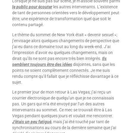
Lorsque je ne suis pas sur scène, je m’assoie souvent parmi
le public pour écouter
les autres intervenants. L’existence
de tant de personnes orientées vers le développement peut
être; une expérience de transformation quel que soit le
contenu partagé.
Le thème du sommet de New York était « devenir sexuel »;
j’envisage alors quelques changements de perspective que
j’ai eu dans ce domaine tout au long du week-end. J’ai
l’impression d’avoir eu quelques changements, mais on
dirait qu’ils ne sont pas encore très bien intégrés.
Ils
semblent toujours être des idées
disjointes, sans que les
points ne soient complètement connectés. Je me suis
rendu compte qu’il fallait que je réfléchisse davantage à ce
sujet.
Le premier jour de mon retour à Las Vegas; j’ai reçu un
courrier électronique de quelqu’un que je ne connaissais
pas. Un gars qui m’a été envoyé par l’un des autres
intervenants au sommet. Ce mec se trouvait être à Las
Vegas pendant quelques jours et voulait me rencontrer.
J’étais un peu fatigué
, mais j’ai été touché par tant de
synchronisations au cours de la dernière semaine que j’ai