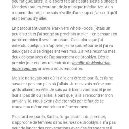
peu fatigué, alors j’ai d’abord fait une petite sieste à Sheep’s
Meadow tout en écoutant de la musique méditative. À un
moment donné, je me suis réveillé d’un coup et j’ai senti qu’il
était temps d’y aller.
En parcourant Central Park vers Whole Foods, j’étais un
peu distrait et j’ai songé au prochain atelier – en pensant en
partie combien il serait amusant. C’est alors que j’ai
entendu quelqu’un m’appeler, je me suis retourné et j’ai vu
deux gars qui se dirigeaient vers moi. J’ai vite reconnu mes
deux colocataires de l’appartement de Brooklyn. Dès le
premier jour et dans un endroit de
la taille de Manhattan,
nous sommes
arrivés à nous rencontrer.
Mais je ne savais pas où ils allaient être ce jour-là, et ils ne
savaient pas non plus où j’allais. Je ne savais même pas
qu’ils allaient en ville. Je suis parti bien avant eux et je ne
leur ai pas dit où j’allais, à part que j’allais rencontrer mon
ami en ville. Nous avons été étonnés par le fait de se
trouver au même endroit au même moment.
Plus tard ce jour-là, Sasha, l’organisateur du sommet,
s’approche de femmes dans les rues de Brooklyn. Il n’a pas
peur de lancer des conversations avec des étrangers et il