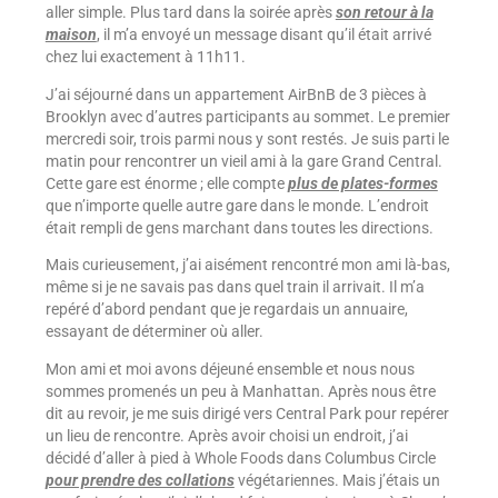
aller simple. Plus tard dans la soirée après
son retour à la
maison
, il m’a envoyé un message disant qu’il était arrivé
chez lui exactement à 11h11.
J’ai séjourné dans un appartement AirBnB de 3 pièces à
Brooklyn avec d’autres participants au sommet. Le premier
mercredi soir, trois parmi nous y sont restés. Je suis parti le
matin pour rencontrer un vieil ami à la gare Grand Central.
Cette gare est énorme ; elle compte
plus de plates-formes
que n’importe quelle autre gare dans le monde. L’endroit
était rempli de gens marchant dans toutes les directions.
Mais curieusement, j’ai aisément rencontré mon ami là-bas,
même si je ne savais pas dans quel train il arrivait. Il m’a
repéré d’abord pendant que je regardais un annuaire,
essayant de déterminer où aller.
Mon ami et moi avons déjeuné ensemble et nous nous
sommes promenés un peu à Manhattan. Après nous être
dit au revoir, je me suis dirigé vers Central Park pour repérer
un lieu de rencontre. Après avoir choisi un endroit, j’ai
décidé d’aller à pied à Whole Foods dans Columbus Circle
pour prendre des collations
végétariennes. Mais j’étais un