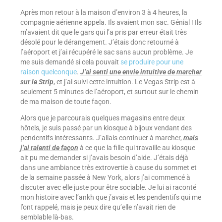
Après mon retour à la maison d’environ 3 à 4 heures, la
compagnie aérienne appela. Ils avaient mon sac. Génial ! Ils
m’avaient dit que le gars qui l’a pris par erreur était très
désolé pour le dérangement. J’étais donc retourné à
l’aéroport et j’ai récupéré le sac sans aucun problème. Je
me suis demandé si cela pouvait
se produire pour une
raison quelconque
.
J’ai senti une envie intuitive de marcher
sur le Strip
, et j’ai suivi cette intuition. Le Vegas Strip est à
seulement 5 minutes de l’aéroport, et surtout sur le chemin
de ma maison de toute façon.
Alors que je parcourais quelques magasins entre deux
hôtels, je suis passé par un kiosque à bijoux vendant des
pendentifs intéressants. J’allais continuer à marcher,
mais
j’ai ralenti de façon
à ce que la fille qui travaille au kiosque
ait pu me demander si j’avais besoin d’aide. J’étais déjà
dans une ambiance très extrovertie à cause du sommet et
de la semaine passée à New York, alors j’ai commencé à
discuter avec elle juste pour être sociable. Je lui ai raconté
mon histoire avec l’ankh que j’avais et les pendentifs qui me
l’ont rappelé, mais je peux dire qu’elle n’avait rien de
semblable là-bas.