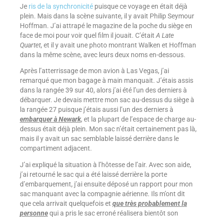
Je
ris de la synchronicité
puisque ce voyage en était déjà
plein. Mais dans la scène suivante, il y avait Philip Seymour
Hoffman. J’ai attrapé le magazine de la poche du siège en
face de moi pour voir quel film il jouait. C’était
A Late
Quartet
, et il y avait une photo montrant Walken et Hoffman
dans la même scène, avec leurs deux noms en-dessous.
Après l’atterrissage de mon avion à Las Vegas, j’ai
remarqué que mon bagage à main manquait. J’étais assis
dans la rangée 39 sur 40, alors j’ai été l’un des derniers à
débarquer. Je devais mettre mon sac au-dessus du siège à
la rangée 27 puisque j’étais aussi l’un des derniers à
embarquer à Newark
, et la plupart de l’espace de charge au-
dessus était déjà plein. Mon sac n’était certainement pas là,
mais il y avait un sac semblable laissé derrière dans le
compartiment adjacent.
J’ai expliqué la situation à l’hôtesse de l’air. Avec son aide,
j’ai retourné le sac qui a été laissé derrière la porte
d’embarquement, j’ai ensuite déposé un rapport pour mon
sac manquant avec la compagnie aérienne. Ils m’ont dit
que cela arrivait quelquefois et
que très probablement la
personne
qui a pris le sac erroné réalisera bientôt son