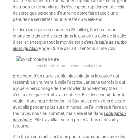
à la réceptionniste de demander à quelqu’un de recharger le
distributeur de serviette. Ils s’occupent rapidement de cela,
de sorte que personne d’autre ne doive faire face à une
pénurie de serviettes pour le reste du week-end.
Le deuxième jour du sommet (28 juillet), Sasha et moi
étions en train de discuter dans le couloir au coin de la salle
d’atelier. Presque tout le monde était
dans la salle de studio
alors qu’Alan
Roger Currie parlait. J’entendis une voix
synchronicité amoureuse : un objet d’art
provenant d’un autre studio plus loin dans le couloir qui
ressemblait vraiment à celle l’actrice Janeane Garofalo qui
a joué le personnage de The Bowler dans Mystery Men. Il
s’est avéré que c’était vraiment elle. Elle descendait dans le
couloir dans notre direction, et Sasha et moi avons discuté
avec elle pendant plusieurs minutes. Je l’ai invitée à faire un
tour avec nous au sommet, mais elle était dans
l’obligation
de refuser
. Elle travaillait sur un projet là-bas et devait y
retourner.
À la fin du sommet, j’ai traîné pour discuter un peu avec les