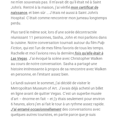
ne m’en souvenais pas. Il m’avait dit qu’il était né à Saint
John’s. Rentré à la maison, j’ai vérifié
mon certificat de
naissance
, et bien sûr … J’étais né aussi à Saint John’s
Hospital. C’était comme rencontrer mon jumeau longtemps
perdu.
Plus tard le même soir, lors d’une soirée décontractée
réunissant 11 personnes, Sasha, John et moi parlions dans
la cuisine. Notre conversation tournait autour du film
Pulp
Fiction
, qui est l’un de mes films favoris de tous les temps.
Rachelle et moi l’avions revu la dernière
fois qu’elle était à
Las Vegas
. J’ai évoqué la scène avec Christopher Walken
au cours de notre conversation. Sasha a partagé une
histoire intéressante à propos de sa rencontre avec Walken
en personne, en l’imitant assez bien.
Le lundi suivant le sommet, j’ai décidé de visiter le
Metropolitan Museum of Art. J’avais déjà acheté un billet
en ligne avant de quitter Vegas. C’est un superbe musée
d’art – énorme en fait – et j’y étais seulement pour environ
6 heures, alors j’en ai fait le tour à un rythme assez rapide.
J’ai entamé occasionnellement
des conversations avec
quelques autres touristes, en partie parce que je suis