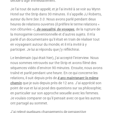
décidé d’agir immédiatement.
Je l’ai tout de suite appelé; et je l’ai invité à se voir au Wynn
Hotel sur the Strip dans 30 minutes. Il s’appelle JJ Roberts,
auteur du livre
Sex 3.0
. Nous avons parlé pendant deux
heures de relations ouvertes (il préfère le terme relations «
non clôturées »),
de sexualité, de voyages
, de la rupture de
la monogamie conventionnelle et d’autres sujets. Il m’a
parlé d’un documentaire qu’il était en train de réaliser tout
en voyageant autour du monde; et il m’a invité à y
participer. Je lui ai répondu que j’y réfléchirai.
Le lendemain (qui était hier), j’ai accepté l’interview. Nous
nous sommes retrouvés sur the Strip et avons filmé des
séquences vidéo d’environ 90 minutes. Ensuite, nous avons
traîné et parlé pendant une heure. En ce qui concerne les
relations, il suit depuis près de
4 ans maintenant le même
chemin
que je suis depuis près de 12 ans. J’ai apprécié son
point de vue et lui ai posé des questions sur sa philosophie;
en particulier sur son approche sexuelle avec les femmes.
Je voulais comparer ce qu’il pensait avec ce que les autres
ont partagé au sommet.
J’ai relevé quelques changements de perspective