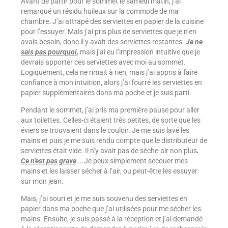
Avant de partir pour le sommet le samedi matin, j’ai
remarqué un résidu huileux sur la commode de ma
chambre. J’ai attrapé des serviettes en papier de la cuisine
pour l’essuyer. Mais j’ai pris plus de serviettes que je n’en
avais besoin, donc il y avait des serviettes restantes.
Je ne
sais pas pourquoi
, mais j’ai eu l’impression intuitive que je
devrais apporter ces serviettes avec moi au sommet.
Logiquement, cela ne rimait à rien, mais j’ai appris à faire
confiance à mon intuition, alors j’ai fourré les serviettes en
papier supplémentaires dans ma poche et je suis parti.
Pendant le sommet, j’ai pris ma première pause pour aller
aux toilettes. Celles-ci étaient très petites, de sorte que les
éviers se trouvaient dans le couloir. Je me suis lavé les
mains et puis je me suis rendu compte que le distributeur de
serviettes était vide. Il n’y avait pas de sèche-air non plus
.
Ce n’est pas grave
… Je peux simplement secouer mes
mains et les laisser sécher à l’air, ou peut-être les essuyer
sur mon jean.
Mais, j’ai souri et je me suis souvenu des serviettes en
papier dans ma poche que j’ai utilisées pour me sécher les
mains. Ensuite, je suis passé à la réception et j’ai demandé