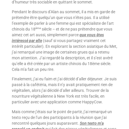
d’humeur très sociable en quittant le sommet.
Pendant le discours d’Alan au sommet, il a mis en garde de
prétendre être quelqu’un que vous n’êtes pas. Il a utilisé
l’exemple de parler à une femme qui est spécialiste de l’art
ème
chinois du 18
siècle – et de ne pas prétendre que vous
aimez cet art aussi, simplement parce
que vous êtes
intéressé par elle
(sauf si vous partagez vraiment cet
intérêt particulier). En explorant la section asiatique du Met,
j’ai remarqué une image de certaines grues qui a retenu
mon attention. J’ai regardé la description, et il s’est avéré
qu’elle a été créée par un artiste chinois du 18ème siècle.
Cela m’a fait un peu rire.
Finalement, j’ai eu faim et j’ai décidé d’aller déjeuner. Je suis
passé à la cafétéria, mais il n’y avait pratiquement rien de
végétalien, alors j’ai décidé d’aller ailleurs. Trouver de la
nourriture végétalienne à New York est très facile, en
particulier avec une application comme HappyCow.
Mais comme j’étais sur le point de partir, j’ai remarqué un
texto reçu de l’un des participants à la réunion que j’ai
rencontré quelques jours auparavant.
Son texto m’a
rappelé un endroit
qui fait des pizzas végétaliennes et sans