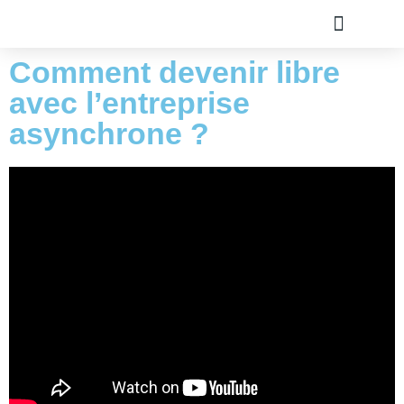
Comment devenir libre
TOUS LES ARTICLE
PLAN DU SITE
A PROPOS
OLIVIER ROLAND
avec l’entreprise
asynchrone ?