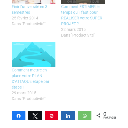
Finir l’université en 3
Comment ESTIMER le
semestres
temps qu’il faut pour
25 février 2014
RÉALISER votre SUPER
Dans "Productivité"
PROJET ?
22 mars 2015
Dans "Productivité"
Comment mettre en
place votre PLAN
D’ATTAQUE étape par
étape !
29 mars 2015
Dans "Productivité"
0
Partagez
Tweetez
Enregistrer
Partagez
WhatsApp
PARTAGES