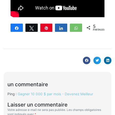
5
Partagez
Tweetez
Enregistrer
Partagez
WhatsApp
PARTAGES
un commentaire
Ping :
Gagner 10 000 $ par mois - Devenez Meilleur
Laisser un commentaire
Votre adresse e-mail ne sera pas publiée.
Les champs obligatoires
sont indiqués avec
*