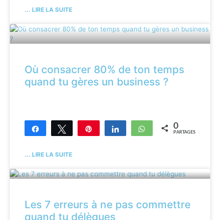
... LIRE LA SUITE
Où consacrer 80% de ton temps
quand tu gères un business ?
0
Partagez
Tweetez
Enregistrer
Partagez
WhatsApp
PARTAGES
... LIRE LA SUITE
Les 7 erreurs à ne pas commettre
quand tu délègues