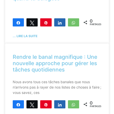
0
Partagez
Tweetez
Enregistrer
Partagez
WhatsApp
PARTAGES
... LIRE LA SUITE
Rendre le banal magnifique : Une
nouvelle approche pour gérer les
tâches quotidiennes
Nous avons tous ces tâches banales que nous
n’arrivons pas à rayer de nos listes de choses à faire ;
vous savez, ces
0
Partagez
Tweetez
Enregistrer
Partagez
WhatsApp
PARTAGES