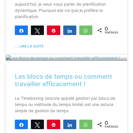
aujourd’hui, je veux vous parler de planification
dynamique. Pourquoi est-ce que je préfère la
planification
0
Partagez
Tweetez
Enregistrer
Partagez
WhatsApp
PARTAGES
... LIRE LA SUITE
Les blocs de temps ou comment
travailler efficacement !
Le Timeboxing (encore appelé gestion par blocs de
temps ou méthode du temps limité) est une astuce
simple de gestion du temps
0
Partagez
Tweetez
Enregistrer
Partagez
WhatsApp
PARTAGES