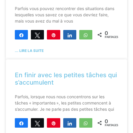
Parfois vous pouvez rencontrer des situations dans
lesquelles vous savez ce que vous devriez faire,
mais vous avez du mal à vous
0
Partagez
Tweetez
Enregistrer
Partagez
WhatsApp
PARTAGES
... LIRE LA SUITE
En finir avec les petites tâches qui
s’accumulent
Parfois, lorsque nous nous concentrons sur les
tâches « importantes », les petites commencent à
s’accumuler. Je ne parle pas des petites tâches qui
0
Partagez
Tweetez
Enregistrer
Partagez
WhatsApp
PARTAGES